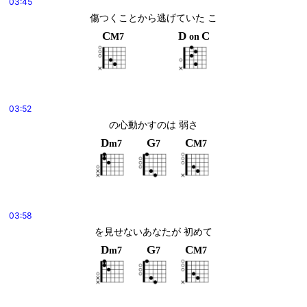
03:45
傷つくことから逃げていた こ
C
D
C
M7
on
03:52
の心動かすのは 弱さ
D
G
C
m7
7
M7
03:58
を見せないあなたが 初めて
D
G
C
m7
7
M7