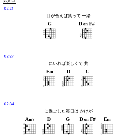
Aメロ
02:21
目が合えば笑って 一緒
G
D
F#
on
02:27
にいれば楽しくて 共
E
D
C
m
02:34
に過ごした毎日は かけが
A
D
G
D
F#
E
m7
on
m