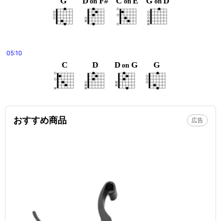
G
D
F#
C
E
G
D
on
on
on
05:10
C
D
D
G
G
on
おすすめ商品
広告