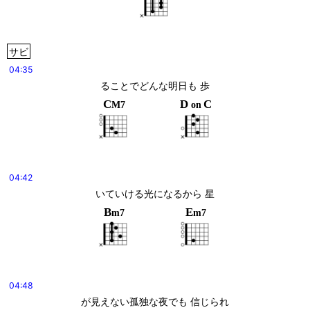
サビ
04:35
ることでどんな明日も 歩
C
D
C
M7
on
04:42
いていける光になるから 星
B
E
m7
m7
04:48
が見えない孤独な夜でも 信じられ