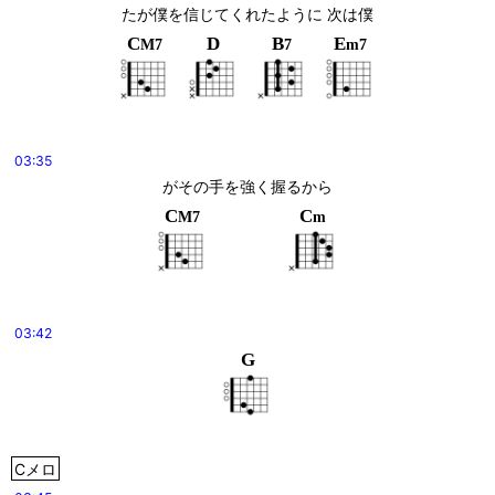
たが僕を信じてくれたように 次は僕
C
D
B
E
M7
7
m7
03:35
がその手を強く握るから
C
C
M7
m
03:42
G
Cメロ