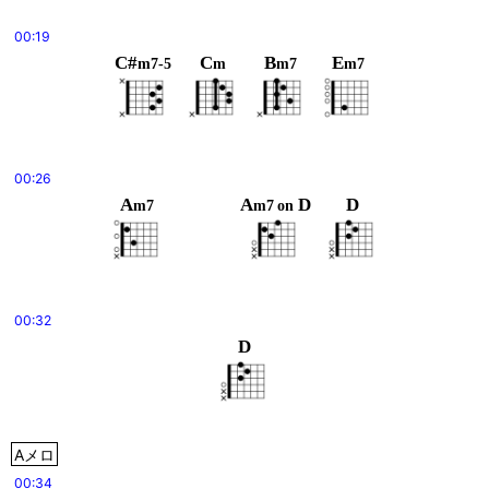
00:19
C#
C
B
E
m7-5
m
m7
m7
00:26
A
A
D
D
m7
m7
on
00:32
D
Aメロ
00:34