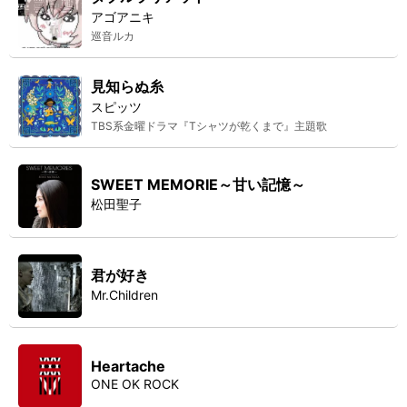
アゴアニキ
巡音ルカ
見知らぬ糸
スピッツ
TBS系金曜ドラマ『Tシャツが乾くまで』主題歌
SWEET MEMORIE～甘い記憶～
松田聖子
君が好き
Mr.Children
Heartache
ONE OK ROCK