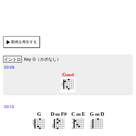
動画を再生する
イントロ
Key
G
（
カポなし
）
00:08
G
sus4
00:13
G
D
F#
C
E
G
D
on
on
on