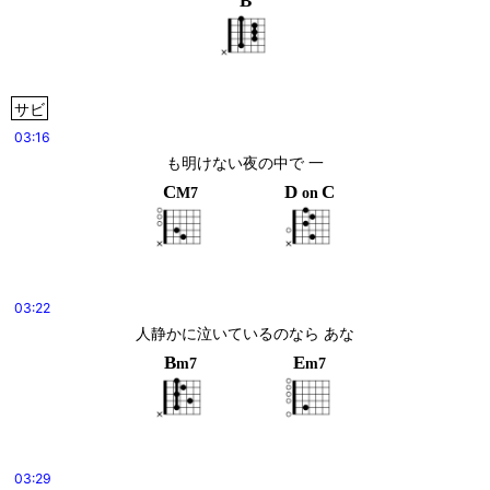
B
サビ
03:16
も明けない夜の中で 一
C
D
C
M7
on
03:22
人静かに泣いているのなら あな
B
E
m7
m7
03:29