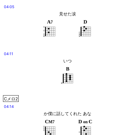
04:05
見せた涙
A
D
7
04:11
いつ
B
Cメロ2
04:14
か僕に話してくれた あな
C
D
C
M7
on