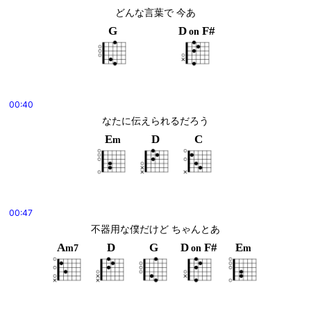
どんな言葉で 今あ
G
D
F#
on
00:40
なたに伝えられるだろう
E
D
C
m
00:47
不器用な僕だけど ちゃんとあ
A
D
G
D
F#
E
m7
on
m