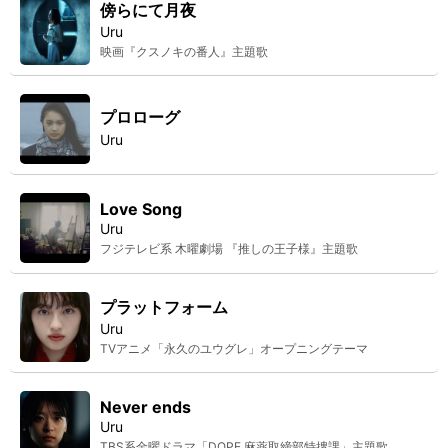
傍らにて月夜
Uru
映画『クスノキの番人』主題歌
プロローグ
Uru
Love Song
Uru
フジテレビ系 木曜劇場 『推しの王子様』主題歌
プラットフォーム
Uru
TVアニメ「永久のユウグレ」オープニングテーマ
Never ends
Uru
TBS系金曜ドラマ「DOPE 麻薬取締部特捜課」主題歌