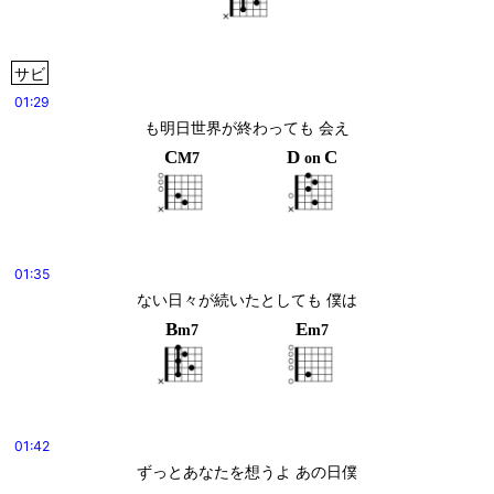
サビ
01:29
も明日世界が終わっても 会え
C
D
C
M7
on
01:35
ない日々が続いたとしても 僕は
B
E
m7
m7
01:42
ずっとあなたを想うよ あの日僕