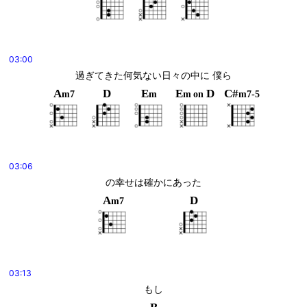
03:00
過ぎてきた何気ない日々の中に 僕ら
A
D
E
E
D
C#
m7
m
m
on
m7-5
03:06
の幸せは確かにあった
A
D
m7
03:13
もし