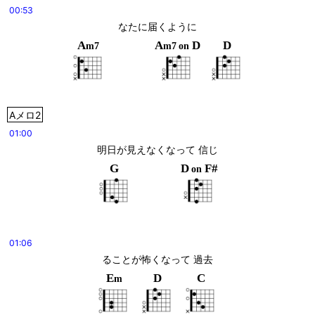
00:53
なたに届くように
A
A
D
D
m7
m7
on
Aメロ2
01:00
明日が見えなくなって 信じ
G
D
F#
on
01:06
ることが怖くなって 過去
E
D
C
m