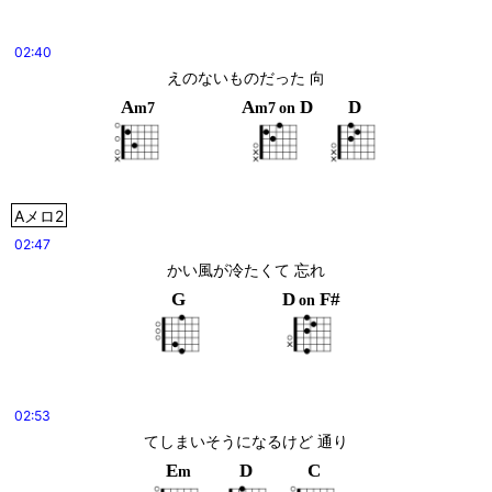
02:40
えのないものだった 向
A
A
D
D
m7
m7
on
Aメロ2
02:47
かい風が冷たくて 忘れ
G
D
F#
on
02:53
てしまいそうになるけど 通り
E
D
C
m