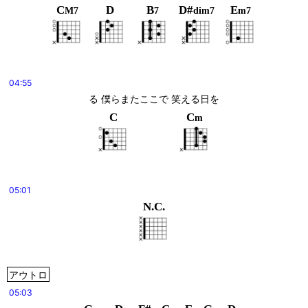
C
D
B
D#
E
M7
7
dim7
m7
04:55
る 僕らまたここで 笑える日を
C
C
m
05:01
N.C.
アウトロ
05:03