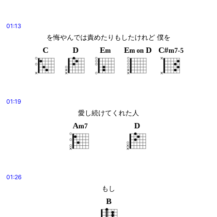
01:13
を悔やんでは責めたりもしたけれど 僕を
C
D
E
E
D
C#
m
m
on
m7-5
01:19
愛し続けてくれた人
A
D
m7
01:26
もし
B