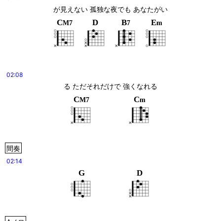
が見えない 孤独な夜でも あなたがい
C
D
B
E
M7
7
m
02:08
る ただそれだけで 強くなれる
C
C
M7
m
間奏
02:14
G
D