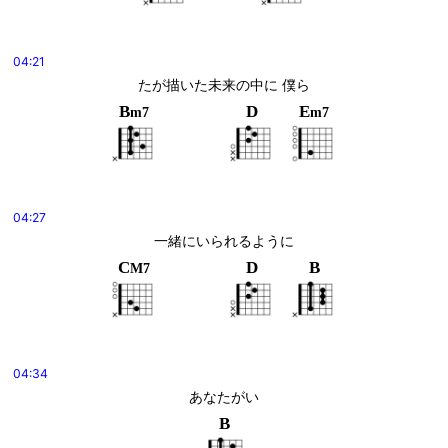
04:21
たが描いた未来の中に 僕ら
B
D
E
m7
m7
04:27
一緒にいられるように
C
D
B
M7
04:34
あなたがい
B