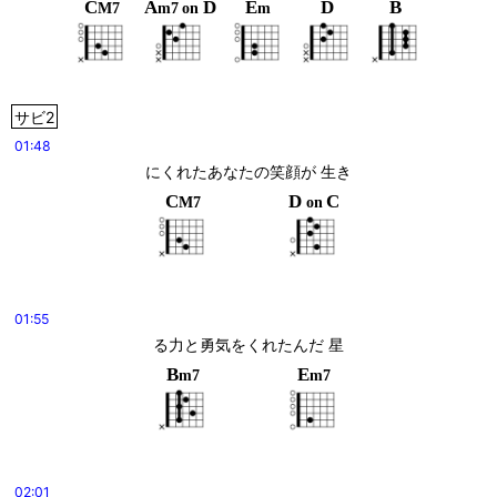
C
A
D
E
D
B
M7
m7
on
m
サビ2
01:48
にくれたあなたの笑顔が 生き
C
D
C
M7
on
01:55
る力と勇気をくれたんだ 星
B
E
m7
m7
02:01