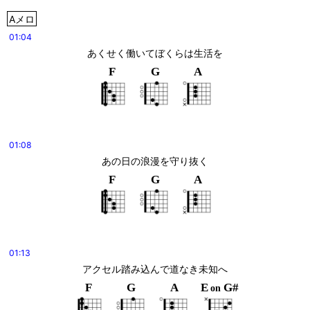
Aメロ
01:04
あくせく働いてぼくらは生活を
F
G
A
01:08
あの日の浪漫を守り抜く
F
G
A
01:13
アクセル踏み込んで道なき未知へ
F
G
A
E
G#
on