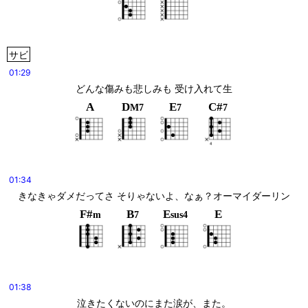
サビ
01:29
どんな傷みも悲しみも 受け入れて生
A
D
E
C#
M7
7
7
01:34
きなきゃダメだってさ そりゃないよ、なぁ？オーマイダーリン
F#
B
E
E
m
7
sus4
01:38
泣きたくないのにまた涙が、また。