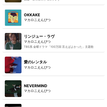
OKKAKE
マカロニえんぴつ
リンジュー・ラヴ
マカロニえんぴつ
TBS系 金曜ドラマ「100万回 言えばよかった」主題歌
愛のレンタル
マカロニえんぴつ
NEVERMIND
マカロニえんぴつ