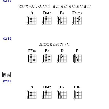
02:32
泣いてもいいんだぜ、まだ まだ まだ まだ まだ
A
D
E
F
M7
7
dim7
02:36
風になるためのうた
F#
B
D
F
m
7
間奏
02:41
A
D
E
C#
M7
7
7