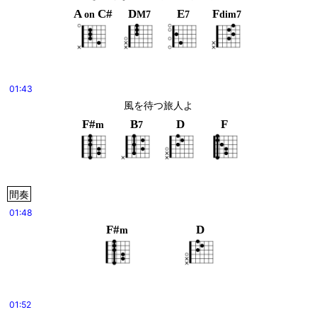
A
C#
D
E
F
on
M7
7
dim7
01:43
風を待つ旅人よ
F#
B
D
F
m
7
間奏
01:48
F#
D
m
01:52