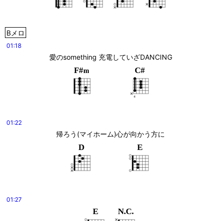
Bメロ
01:18
愛のsomething 充電していざDANCING
F#
C#
m
01:22
帰ろう(マイホーム)心が向かう方に
D
E
01:27
E
N.C.