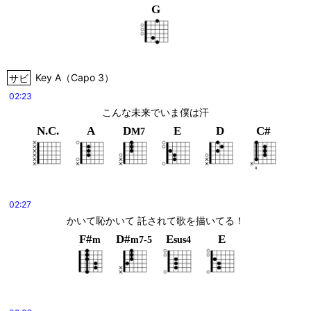
G
サビ
Key
A
（
Capo 3
）
02:23
こんな未来でいま僕は汗
N.C.
A
D
E
D
C#
M7
02:27
かいて恥かいて 託されて歌を描いてる！
F#
D#
E
E
m
m7-5
sus4