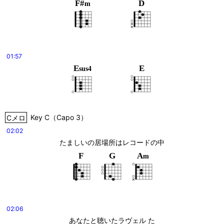
F#
D
m
01:57
E
E
sus4
Cメロ
Key
C
（
Capo 3
）
02:02
たましいの居場所はレコードの中
F
G
A
m
02:06
あなたと聴いたラヴェル た