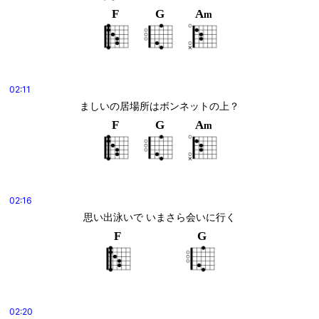
F
G
A
m
02:11
ましいの居場所はボンネットの上？
F
G
A
m
02:16
思い出泳いで いまさら会いに行く
F
G
02:20