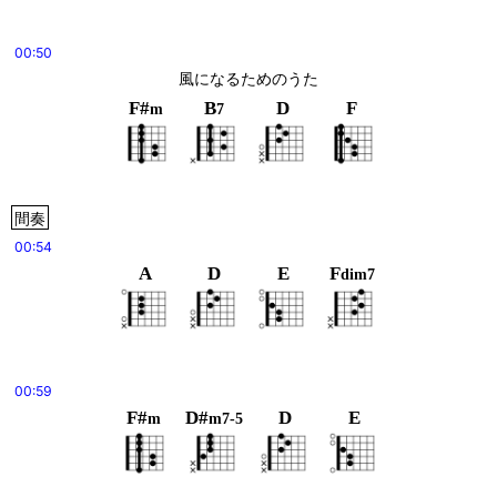
00:50
風になるためのうた
F#
B
D
F
m
7
間奏
00:54
A
D
E
F
dim7
00:59
F#
D#
D
E
m
m7-5