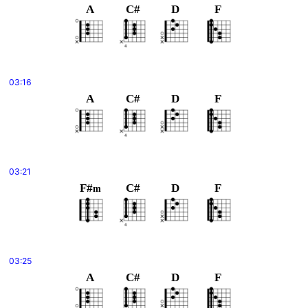
A
C#
D
F
03:16
A
C#
D
F
03:21
F#
C#
D
F
m
03:25
A
C#
D
F