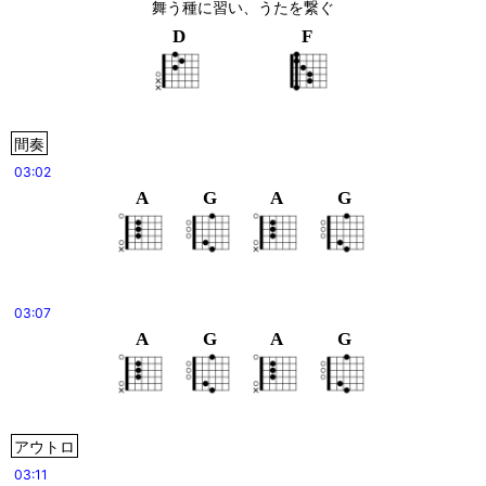
舞う種に習い、うたを繋ぐ
D
F
間奏
03:02
A
G
A
G
03:07
A
G
A
G
アウトロ
03:11