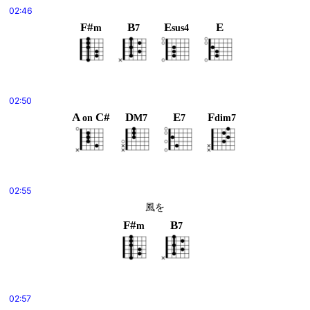
02:46
F#
B
E
E
m
7
sus4
02:50
A
C#
D
E
F
on
M7
7
dim7
02:55
風を
F#
B
m
7
02:57