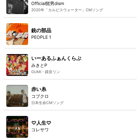
Official髭男dism
2020年「カルピスウォーター」CMソング
銃の部品
PEOPLE 1
いーあるふぁんくらぶ
みきとP
GUMI・鏡音リン
赤い糸
コブクロ
日本生命CMソング
♡人生♡
コレサワ