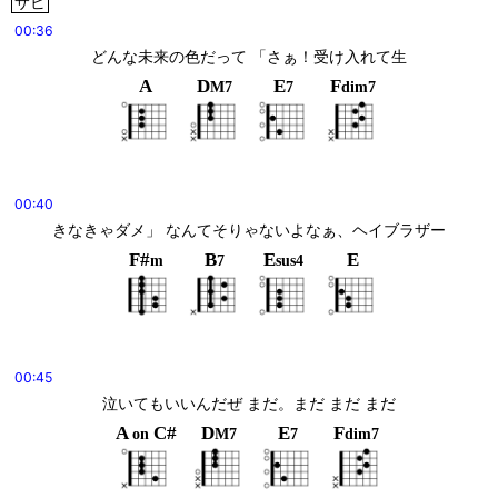
サビ
00:36
どんな未来の色だって 「さぁ！受け入れて生
A
D
E
F
M7
7
dim7
00:40
きなきゃダメ」 なんてそりゃないよなぁ、ヘイブラザー
F#
B
E
E
m
7
sus4
00:45
泣いてもいいんだぜ まだ。まだ まだ まだ
A
C#
D
E
F
on
M7
7
dim7