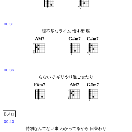
00:31
理不尽なライム 悟す術 腐
A
G#
C#
M7
m7
m7
00:36
らないで ギリやり過ごせたり
F#
A
G#
m7
M7
m7
Bメロ
00:40
特別なんてない事 わかってるから 日替わり