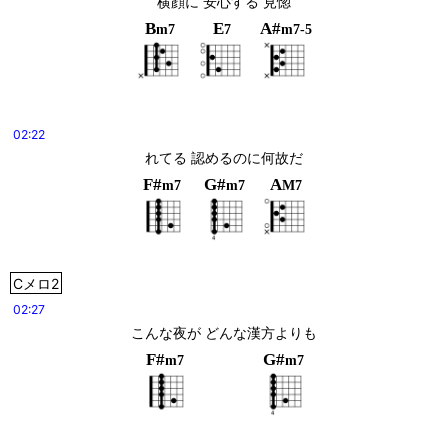
横顔に 安心する 見惚
B
E
A#
m7
7
m7-5
02:22
れてる 認めるのに何故だ
F#
G#
A
m7
m7
M7
Cメロ2
02:27
こんな夜が どんな漢方よりも
F#
G#
m7
m7