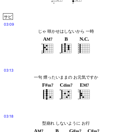
サビ
03:09
じゃ 咲かせはしないから 一時
A
B
N.C.
M7
03:13
一句 煙ったいままの お元気ですか
F#
C
E
m7
dim7
M7
03:18
型崩れ しないように お行
A
B
G#
C#
M7
m7
m7