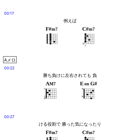
00:17
例えば
F#
C#
m7
m7
Aメロ
00:22
勝ち負けに左右されても 負
A
E
G#
M7
on
00:27
ける役割で 勝った気になったり
F#
C#
m7
m7