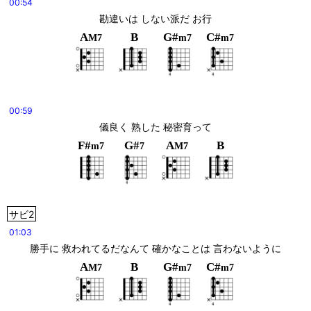
00:54
勘違いは しない派だ お行
A
B
G#
C#
M7
m7
m7
00:59
儀良く 熟した 秘密育って
F#
G#
A
B
m7
7
M7
サビ2
01:03
勝手に 救われてるだなんて 確かなことは 言わないように
A
B
G#
C#
M7
m7
m7