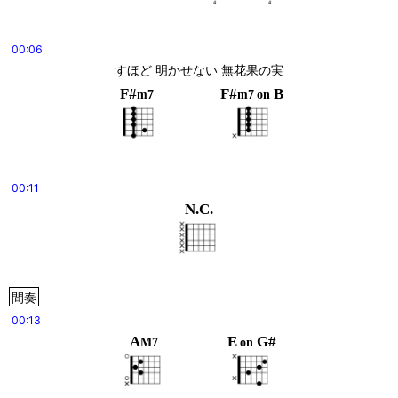
00:06
すほど 明かせない 無花果の実
F#
F#
B
m7
m7
on
00:11
N.C.
間奏
00:13
A
E
G#
M7
on