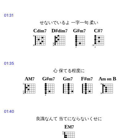
01:31
せないでいるよ 一字一句 柔い
C
D#
G#
C#
dim7
dim7
m7
7
01:35
心 保てる程度に
A
G#
G
F#
A
B
M7
m7
m7
m7
m
on
01:40
良識なんて 当てにならないくせに
E
M7