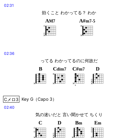
02:31
効くこと わかってる？ わか
A
A#
M7
m7-5
02:36
ってる わかってるのに何故だ
B
C
C#
D
dim7
m7
Cメロ3
Key
G
（
Capo 3
）
02:40
気の迷いだと 言い聞かせて ちくり
C
D
B
E
m
m