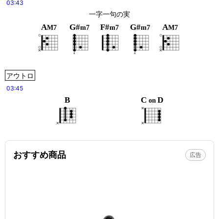
03:43
一字一句の実
A
G#
F#
G#
A
M7
m7
m7
m7
M7
アウトロ
03:45
B
C
D
on
おすすめ商品
広告