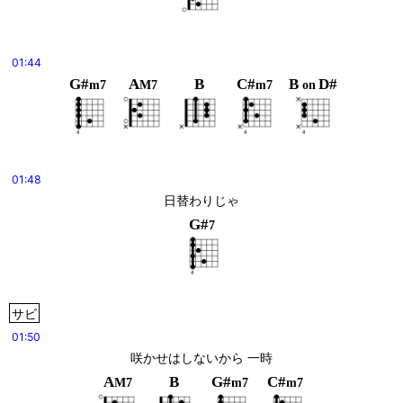
01:44
G#
A
B
C#
B
D#
m7
M7
m7
on
01:48
日替わりじゃ
G#
7
サビ
01:50
咲かせはしないから 一時
A
B
G#
C#
M7
m7
m7