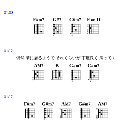
01:08
F#
G#
C#
E
D
m7
7
m7
on
01:12
偶然 隣に居るようで それくらいが 丁度良く 濁ってく
A
B
G#
C#
M7
m7
m7
01:17
F#
G#
A
G#
A
m7
m7
M7
m7
M7