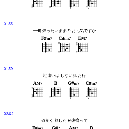
01:55
一句 煙ったいままの お元気ですか
F#
C
E
m7
dim7
M7
01:59
勘違いは しない肌 お行
A
B
G#
C#
M7
m7
m7
02:04
儀良く 熟した 秘密育って
F#
G#
A
B
m7
7
M7