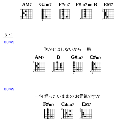
A
G#
F#
F#
B
E
M7
m7
m7
m7
on
M7
サビ
00:45
咲かせはしないから 一時
A
B
G#
C#
M7
m7
m7
00:49
一句 煙ったいままの お元気ですか
F#
C
E
m7
dim7
M7