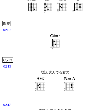
間奏
02:08
C#
m7
Cメロ
02:13
取説 読んでる君の
A
B
A
M7
on
02:17