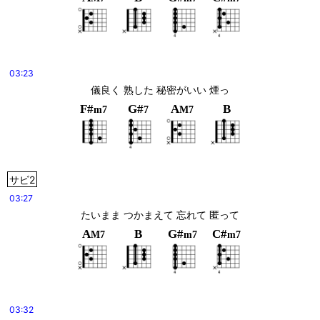
03:23
儀良く 熟した 秘密がいい 煙っ
F#
G#
A
B
m7
7
M7
サビ2
03:27
たいまま つかまえて 忘れて 匿って
A
B
G#
C#
M7
m7
m7
03:32