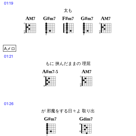
01:19
太も
A
G#
F#
G#
A
M7
m7
m7
m7
M7
Aメロ
01:21
もに 挟んだままの 理屈
A#
A
m7-5
M7
01:26
が 邪魔をする日々よ 取り出
G#
G
m7
dim7