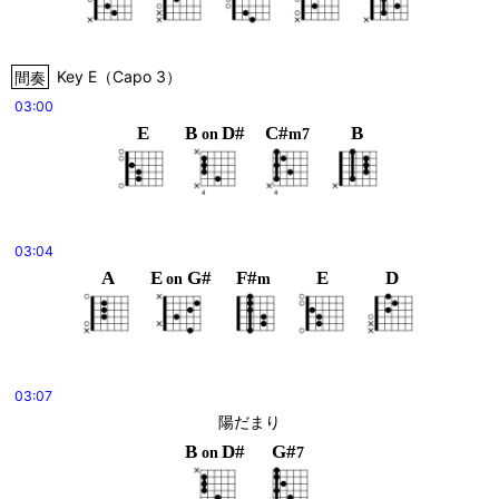
間奏
Key
E
（
Capo 3
）
03:00
E
B
D#
C#
B
on
m7
03:04
A
E
G#
F#
E
D
on
m
03:07
陽だまり
B
D#
G#
on
7