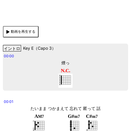
動画を再生する
イントロ
Key
E
（
Capo 3
）
00:00
煙っ
N.C.
00:01
たいまま つかまえて 忘れて 匿って 話
A
G#
C#
M7
m7
m7