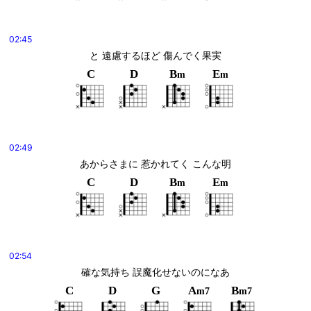
02:45
と 遠慮するほど 傷んでく果実
C
D
B
E
m
m
02:49
あからさまに 惹かれてく こんな明
C
D
B
E
m
m
02:54
確な気持ち 誤魔化せないのになあ
C
D
G
A
B
m7
m7