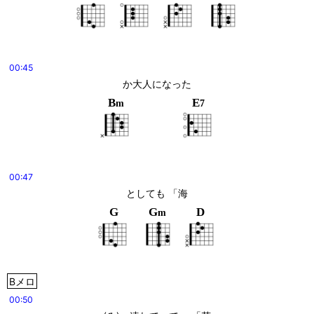
00:45
か大人になった
B
E
m
7
00:47
としても 「海
G
G
D
m
Bメロ
00:50