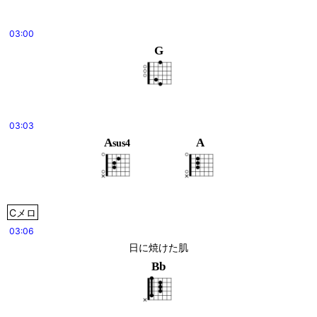
03:00
G
03:03
A
A
sus4
Cメロ
03:06
日に焼けた肌
Bb