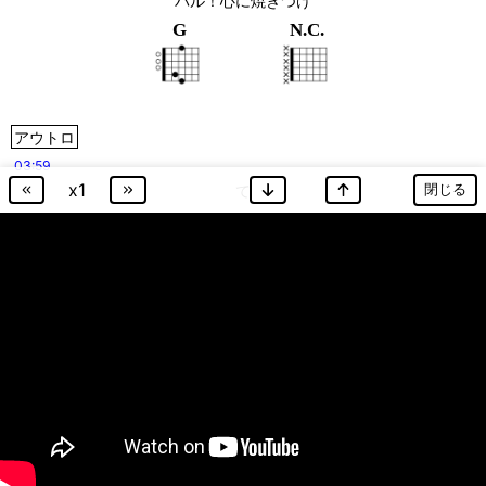
バル！心に焼きつけ
G
N.C.
アウトロ
03:59
x
1
閉じる
て
D
B
m
04:02
F#
G
m
04:05