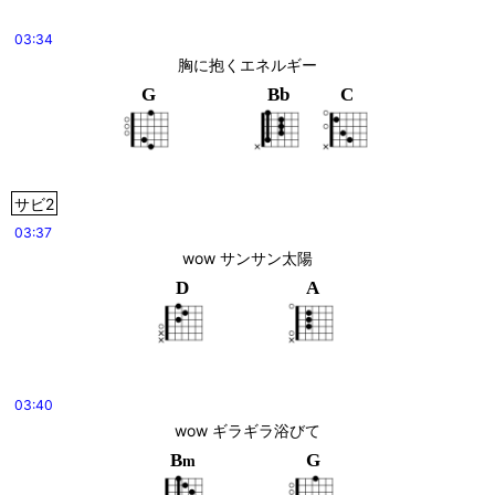
03:34
胸に抱くエネルギー
G
Bb
C
サビ2
03:37
wow サンサン太陽
D
A
03:40
wow ギラギラ浴びて
B
G
m