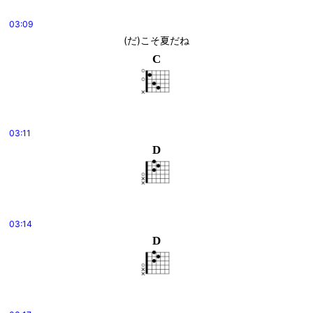
03:09
(だ)こそ夏だね
C
03:11
D
03:14
D