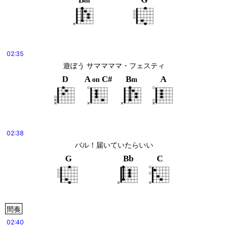
m
02:35
遊ぼう サママママ・フェスティ
D
A
C#
B
A
on
m
02:38
バル！届いていたらいい
G
Bb
C
間奏
02:40