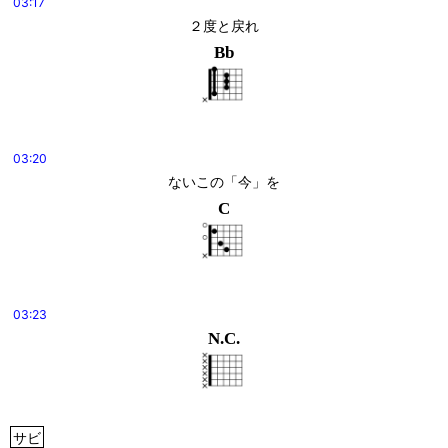
03:17
２度と戻れ
Bb
03:20
ないこの「今」を
C
03:23
N.C.
サビ