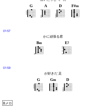
G
A
D
F#
m
01:57
かに頑張る君
B
E
m
7
01:59
が好きだ 足
G
G
D
m
Bメロ