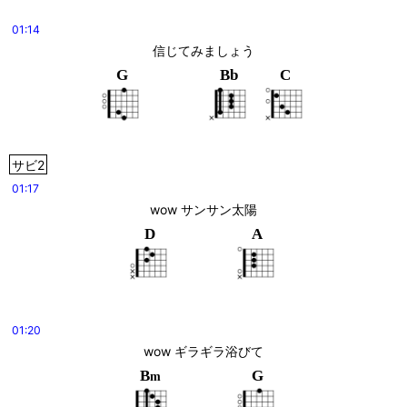
01:14
信じてみましょう
G
Bb
C
サビ2
01:17
wow サンサン太陽
D
A
01:20
wow ギラギラ浴びて
B
G
m