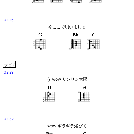
02:26
今ここで唄いましょ
G
Bb
C
サビ2
02:29
う wow サンサン太陽
D
A
02:32
wow ギラギラ浴びて
B
G