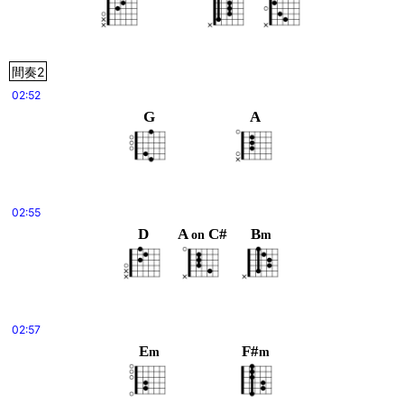
間奏2
02:52
G
A
02:55
D
A
C#
B
on
m
02:57
E
F#
m
m