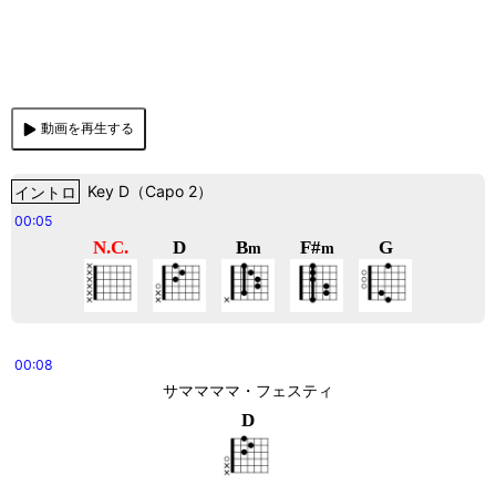
動画を再生する
イントロ
Key
D
（
Capo 2
）
00:05
N.C.
D
B
F#
G
m
m
00:08
サママママ・フェスティ
D