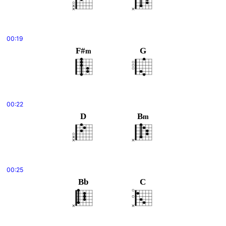
00:19
F#
G
m
00:22
D
B
m
00:25
Bb
C