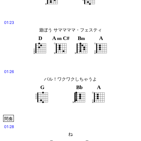
01:23
遊ぼう サママママ・フェスティ
D
A
C#
B
A
on
m
01:26
バル！ワクワクしちゃうよ
G
Bb
A
間奏
01:28
ね