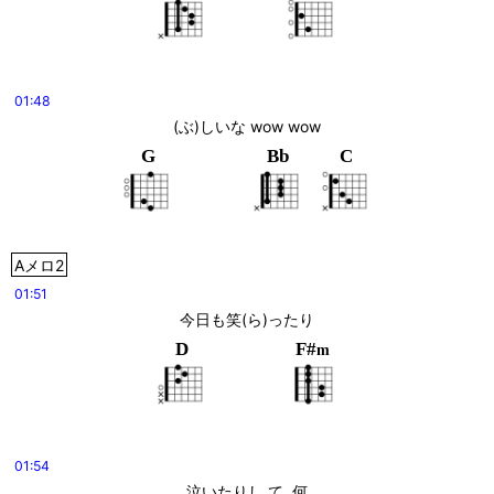
01:48
(ぶ)しいな wow wow
G
Bb
C
Aメロ2
01:51
今日も笑(ら)ったり
D
F#
m
01:54
泣いたりし て  何