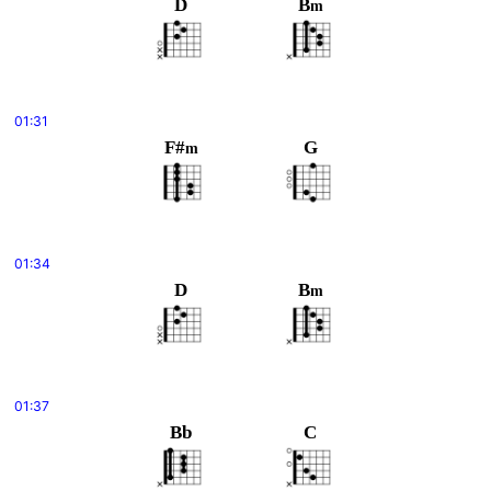
D
B
m
01:31
F#
G
m
01:34
D
B
m
01:37
Bb
C