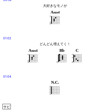
大好きなモノが
A
sus4
01:02
どんどん増えてく！
A
Bb
C
sus4
01:04
N.C.
サビ