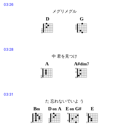
03:26
メグリメグル
D
G
03:28
中 君を見つけ
A
A#
dim7
03:31
た 忘れないでいよ う
B
D
A
E
G#
E
m
on
on