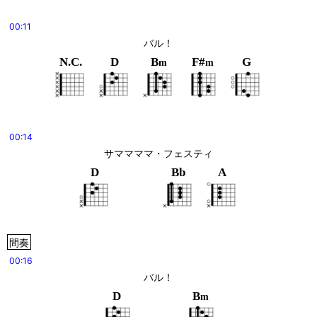
00:11
バル！
N.C.
D
B
F#
G
m
m
00:14
サママママ・フェスティ
D
Bb
A
間奏
00:16
バル！
D
B
m