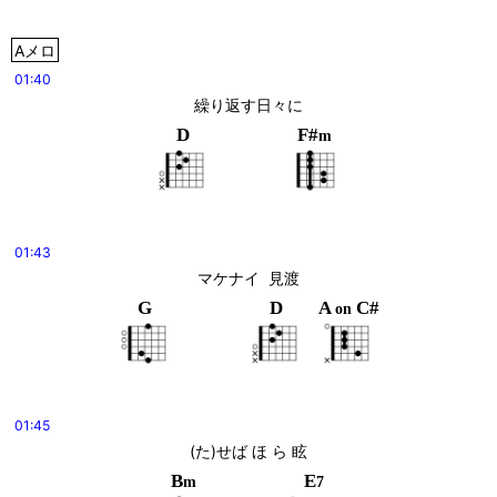
Aメロ
01:40
繰り返す日々に
D
F#
m
01:43
マケナイ  見渡
G
D
A
C#
on
01:45
(た)せば ほ ら 眩
B
E
m
7