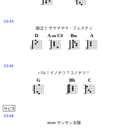
03:43
遊ぼう サママママ・フェスティ
D
A
C#
B
A
on
m
03:45
バル！ドノナツ？コノナツ！
G
Bb
C
サビ3
03:48
wow サンサン太陽