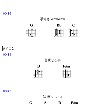
00:36
季節さ wowwow
G
Bb
C
Aメロ2
00:39
色褪せる事
D
F#
m
00:42
は 無 い いつ
G
A
D
F#
m