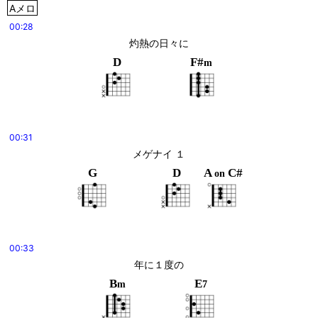
Aメロ
00:28
灼熱の日々に
D
F#
m
00:31
メゲナイ １
G
D
A
C#
on
00:33
年に１度の
B
E
m
7