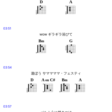
D
A
03:51
wow ギラギラ浴びて
B
G
m
03:54
遊ぼう サママママ・フェスティ
D
A
C#
B
A
on
m
03:57