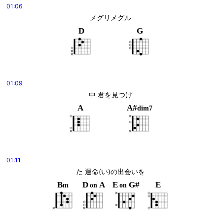
01:06
メグリメグル
D
G
01:09
中 君を見つけ
A
A#
dim7
01:11
た 運命(い)の出会いを
B
D
A
E
G#
E
m
on
on