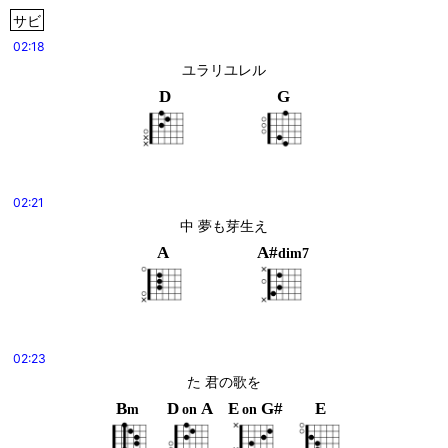
サビ
02:18
ユラリユレル
D
G
02:21
中 夢も芽生え
A
A#
dim7
02:23
た 君の歌を
B
D
A
E
G#
E
m
on
on