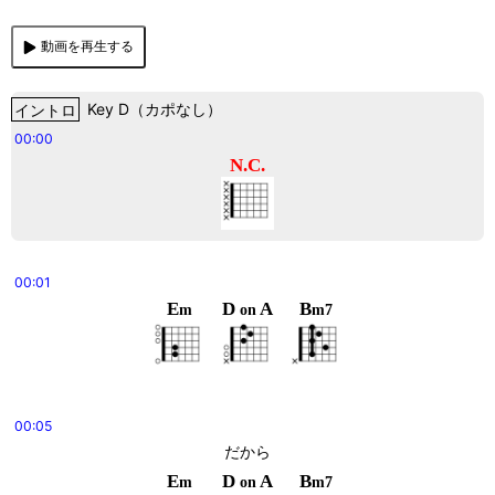
動画を再生する
イントロ
Key
D
（
カポなし
）
00:00
N.C.
00:01
E
D
A
B
m
on
m7
00:05
だから
E
D
A
B
m
on
m7