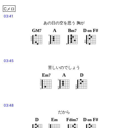
Cメロ
03:41
あの日の空を思う 胸が
G
A
B
D
F#
M7
m7
on
03:45
苦しいのでしょう
E
A
D
m7
03:48
だから
D
E
F
D
F#
m
dim7
on