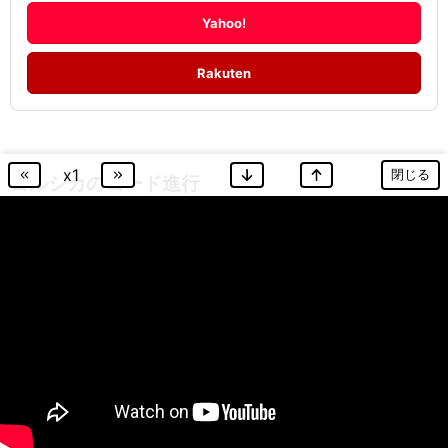
Yahoo!
Rakuten
x
1
閉じる
ヨルシカ
のコード進行
心に穴が空いた
ヨルシカ
451
ヨルシカ
いさな