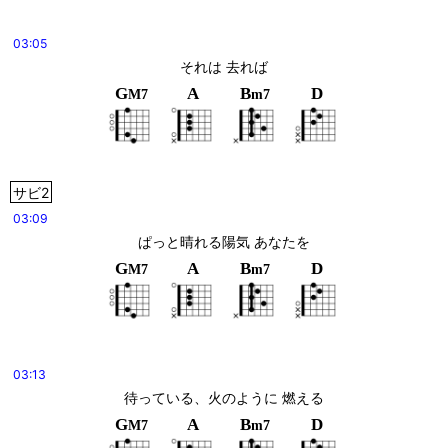
03:05
それは 去れば
G
A
B
D
M7
m7
サビ2
03:09
ぱっと晴れる陽気 あなたを
G
A
B
D
M7
m7
03:13
待っている、火のように 燃える
G
A
B
D
M7
m7