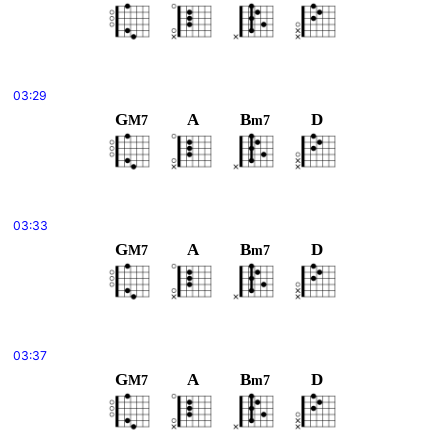
03:29
G
A
B
D
M7
m7
03:33
G
A
B
D
M7
m7
03:37
G
A
B
D
M7
m7