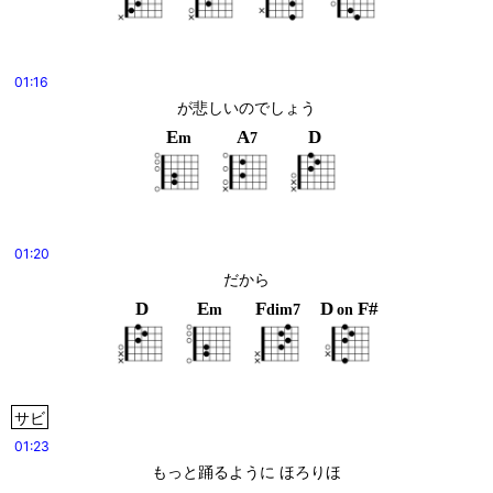
01:16
が悲しいのでしょう
E
A
D
m
7
01:20
だから
D
E
F
D
F#
m
dim7
on
サビ
01:23
もっと踊るように ほろりほ