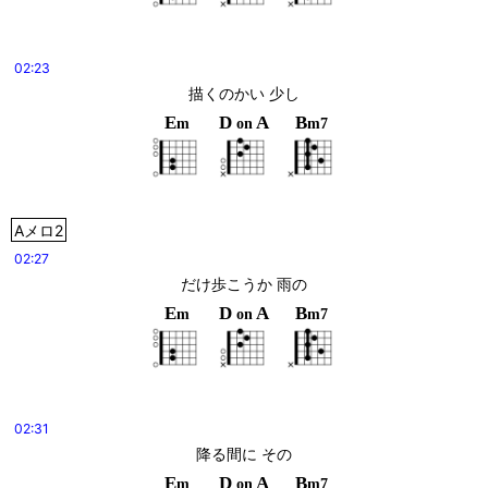
02:23
描くのかい 少し
E
D
A
B
m
on
m7
Aメロ2
02:27
だけ歩こうか 雨の
E
D
A
B
m
on
m7
02:31
降る間に その
E
D
A
B
m
on
m7