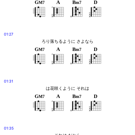
G
A
B
D
M7
m7
01:27
ろり落ちるように さよなら
G
A
B
D
M7
m7
01:31
は花咲くように それは
G
A
B
D
M7
m7
01:35