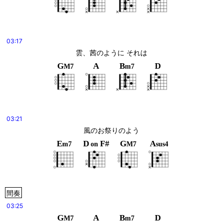
03:17
雲、茜のように それは
G
A
B
D
M7
m7
03:21
風のお祭りのよう
E
D
F#
G
A
m7
on
M7
sus4
間奏
03:25
G
A
B
D
M7
m7