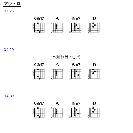
アウトロ
04:25
G
A
B
D
M7
m7
04:29
木漏れ日のよう
G
A
B
D
M7
m7
04:33
G
A
B
D
M7
m7