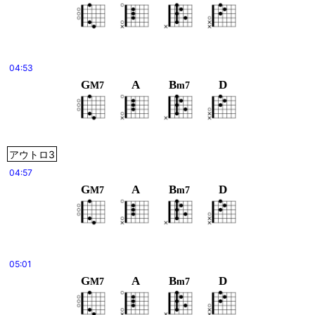
04:53
G
A
B
D
M7
m7
アウトロ3
04:57
G
A
B
D
M7
m7
05:01
G
A
B
D
M7
m7