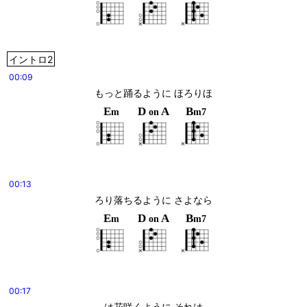
イントロ2
00:09
もっと踊るように ほろりほ
E
D
A
B
m
on
m7
00:13
ろり落ちるように さよなら
E
D
A
B
m
on
m7
00:17
は花咲くように それは