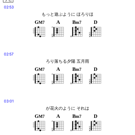
02:53
もっと遊ぶように ほろりほ
G
A
B
D
M7
m7
02:57
ろり落ちる夕陽 五月雨
G
A
B
D
M7
m7
03:01
が花火のように それは
G
A
B
D
M7
m7