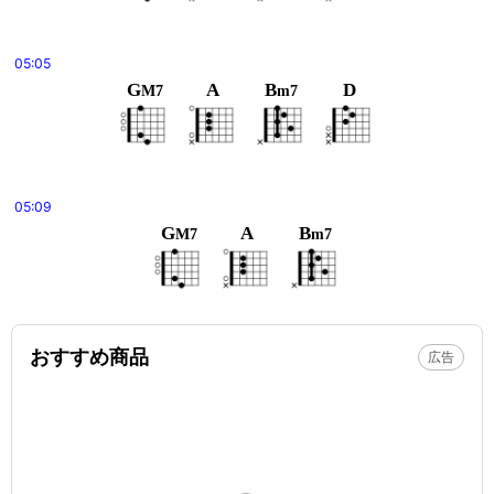
05:05
G
A
B
D
M7
m7
05:09
G
A
B
M7
m7
おすすめ商品
広告