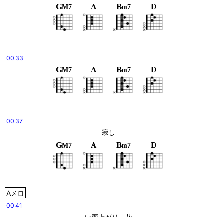
G
A
B
D
M7
m7
00:33
G
A
B
D
M7
m7
00:37
寂し
G
A
B
D
M7
m7
Aメロ
00:41
い雨上がり、花