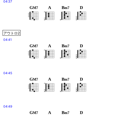
04:37
G
A
B
D
M7
m7
アウトロ2
04:41
G
A
B
D
M7
m7
04:45
G
A
B
D
M7
m7
04:49
G
A
B
D
M7
m7