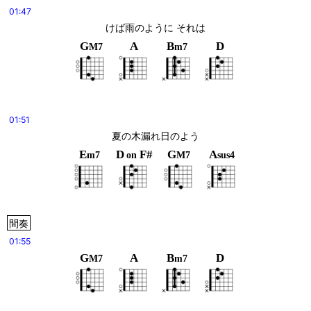
01:47
けば雨のように それは
G
A
B
D
M7
m7
01:51
夏の木漏れ日のよう
E
D
F#
G
A
m7
on
M7
sus4
間奏
01:55
G
A
B
D
M7
m7