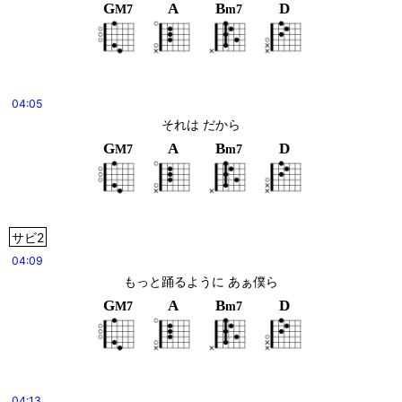
G
A
B
D
M7
m7
04:05
それは だから
G
A
B
D
M7
m7
サビ2
04:09
もっと踊るように あぁ僕ら
G
A
B
D
M7
m7
04:13