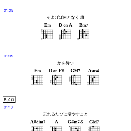
01:05
そよげば何となく 誰
E
D
A
B
m
on
m7
01:09
かを待つ
E
D
F#
G
A
m
on
M7
sus4
Bメロ
01:13
忘れるたびに増やすこと
A#
A
G#
G
dim7
m7-5
M7