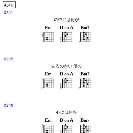
Aメロ
02:11
の中には何が
E
D
A
B
m
on
m7
02:15
あるのかい 僕の
E
D
A
B
m
on
m7
02:19
心には何を
E
D
A
B
m
on
m7