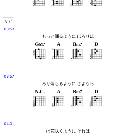
サビ
03:53
もっと踊るように ほろりほ
G
A
B
D
M7
m7
03:57
ろり落ちるように さよなら
N.C.
A
B
D
m7
04:01
は花咲くように それは