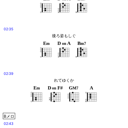
02:35
後ろ姿もしぐ
E
D
A
B
m
on
m7
02:39
れてゆくか
E
D
F#
G
A
m
on
M7
Bメロ
02:43