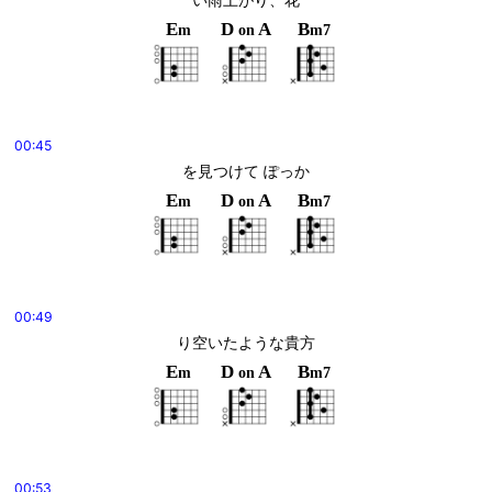
E
D
A
B
m
on
m7
00:45
を見つけて ぽっか
E
D
A
B
m
on
m7
00:49
り空いたような貴方
E
D
A
B
m
on
m7
00:53