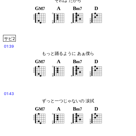
それは だから
G
A
B
D
M7
m7
サビ2
01:39
もっと踊るように あぁ僕ら
G
A
B
D
M7
m7
01:43
ずっと一つじゃないの 涙拭
G
A
B
D
M7
m7