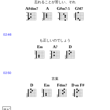
忘れることが苦しい、それ
A#
A
G#
G
dim7
m7-5
M7
02:46
も正しいのでしょう
E
A
D
m
7
02:50
言葉
D
E
F
D
F#
m
dim7
on
サビ