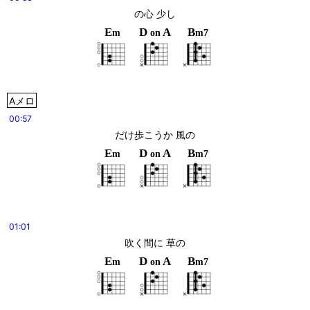
の心 少し
E
D
A
B
m
on
m7
Aメロ
00:57
だけ歩こうか 風の
E
D
A
B
m
on
m7
01:01
吹く間に 草の
E
D
A
B
m
on
m7