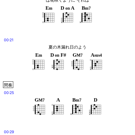
E
D
A
B
m
on
m7
00:21
夏の木漏れ日のよう
E
D
F#
G
A
m
on
M7
sus4
間奏
00:25
G
A
B
D
M7
m7
00:29