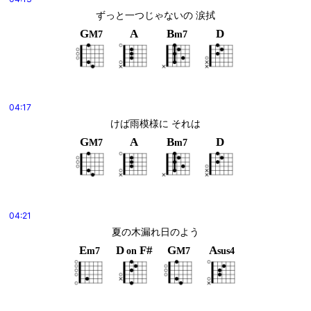
ずっと一つじゃないの 涙拭
G
A
B
D
M7
m7
04:17
けば雨模様に それは
G
A
B
D
M7
m7
04:21
夏の木漏れ日のよう
E
D
F#
G
A
m7
on
M7
sus4