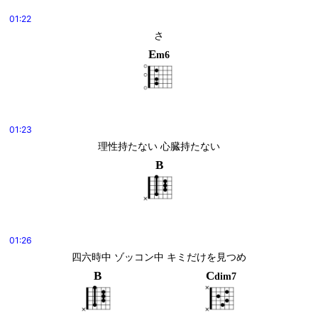
01:22
さ
E
m6
01:23
理性持たない 心臓持たない
B
01:26
四六時中 ゾッコン中 キミだけを見つめ
B
C
dim7