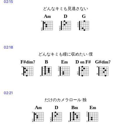
02:15
どんなキミも見逃さない
A
D
G
m
02:18
どんなキミも瞳に収めたい 僕
F#
B
E
D
F#
G#
dim7
m
on
dim7
02:21
だけのカメラロール 独
A
D
B
E
m
m
m