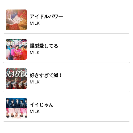
アイドルパワー
M!LK
爆裂愛してる
M!LK
好きすぎて滅！
M!LK
イイじゃん
M!LK