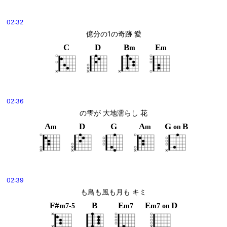
02:32
億分の1の奇跡 愛
C
D
B
E
m
m
02:36
の雫が 大地濡らし 花
A
D
G
A
G
B
m
m
on
02:39
も鳥も風も月も キミ
F#
B
E
E
D
m7-5
m7
m7
on