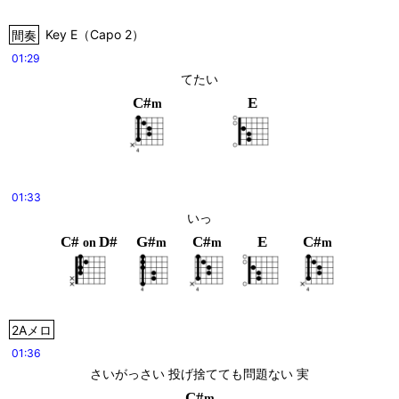
間奏
Key
E
（
Capo 2
）
01:29
てたい
C#
E
m
01:33
いっ
C#
D#
G#
C#
E
C#
on
m
m
m
2Aメロ
01:36
さいがっさい 投げ捨てても問題ない 実
C#
m