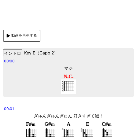
動画を再生する
イントロ
Key
E
（
Capo 2
）
00:00
マジ
N.C.
00:01
ぎゅんぎゅんぎゅん 好きすぎて滅！
F#
G#
A
E
C#
m
m
m