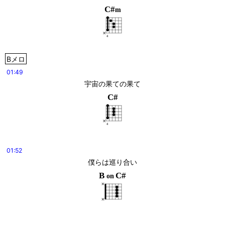
C#
m
Bメロ
01:49
宇宙の果ての果て
C#
01:52
僕らは巡り合い
B
C#
on