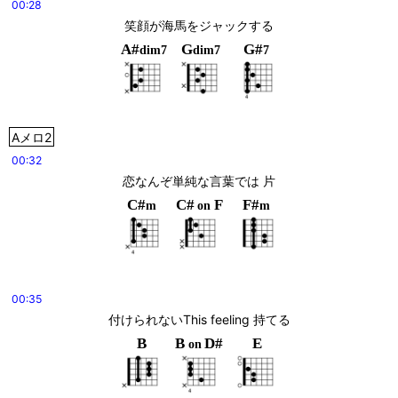
00:28
笑顔が海馬をジャックする
A#
G
G#
dim7
dim7
7
Aメロ2
00:32
恋なんぞ単純な言葉では 片
C#
C#
F
F#
m
on
m
00:35
付けられないThis feeling 持てる
B
B
D#
E
on