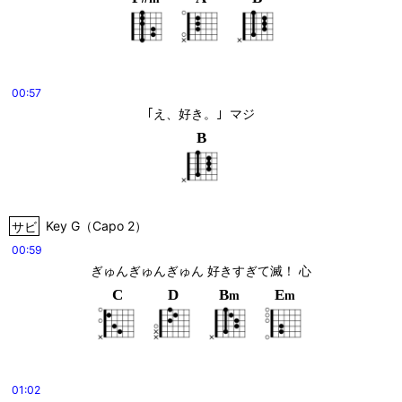
00:57
｢え、好き。｣  マジ
B
サビ
Key
G
（
Capo 2
）
00:59
ぎゅんぎゅんぎゅん 好きすぎて滅！ 心
C
D
B
E
m
m
01:02