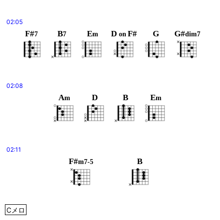
02:05
F#
B
E
D
F#
G
G#
7
7
m
on
dim7
02:08
A
D
B
E
m
m
02:11
F#
B
m7-5
Cメロ