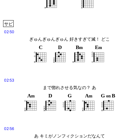
サビ
02:50
ぎゅんぎゅんぎゅん 好きすぎて滅！ どこ
C
D
B
E
m
m
02:53
まで惚れさせる気なの？ あ
A
D
G
A
G
B
m
m
on
02:56
あ キミがノンフィクションだなんて