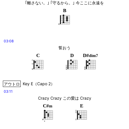
｢離さない。｣ ｢守るから。｣ 今ここに永遠を
B
03:08
誓おう
C
D
D#
dim7
アウトロ
Key
E
（
Capo 2
）
03:11
Crazy Crazy この愛は Crazy
C#
E
m