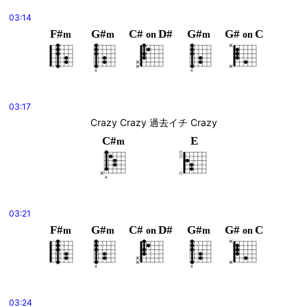
03:14
F#
G#
C#
D#
G#
G#
C
m
m
on
m
on
03:17
Crazy Crazy 過去イチ Crazy
C#
E
m
03:21
F#
G#
C#
D#
G#
G#
C
m
m
on
m
on
03:24