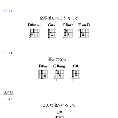
00:38
全部 差し出そう キミが
D#
G#
C#
E
B
m7-5
7
m7
on
00:41
喜ぶのなら…
F#
G#
C#
m
aug
Bメロ
00:45
こんな僕がいるって
C#