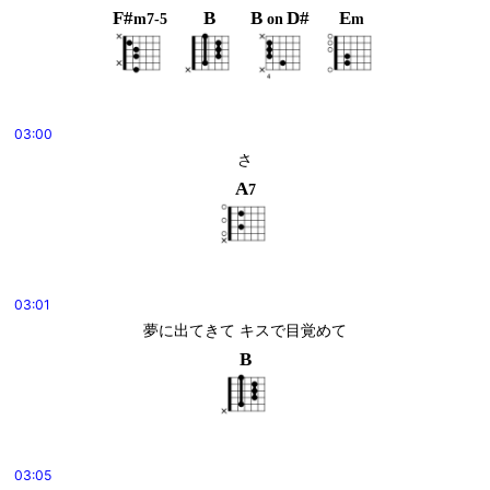
F#
B
B
D#
E
m7-5
on
m
03:00
さ
A
7
03:01
夢に出てきて キスで目覚めて
B
03:05