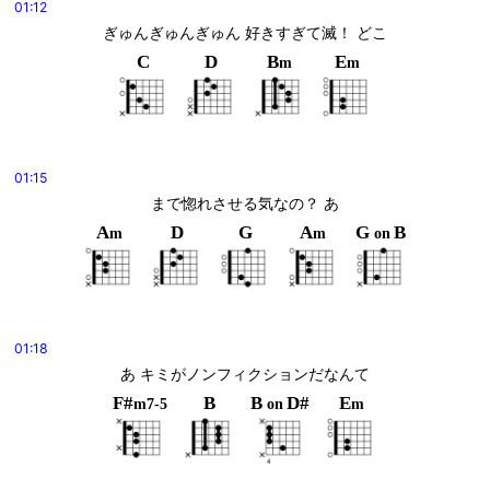
01:12
ぎゅんぎゅんぎゅん 好きすぎて滅！ どこ
C
D
B
E
m
m
01:15
まで惚れさせる気なの？ あ
A
D
G
A
G
B
m
m
on
01:18
あ キミがノンフィクションだなんて
F#
B
B
D#
E
m7-5
on
m