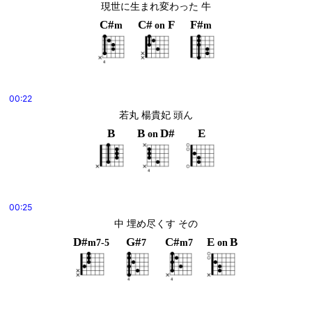
現世に生まれ変わった 牛
C#
C#
F
F#
m
on
m
00:22
若丸 楊貴妃 頭ん
B
B
D#
E
on
00:25
中 埋め尽くす その
D#
G#
C#
E
B
m7-5
7
m7
on