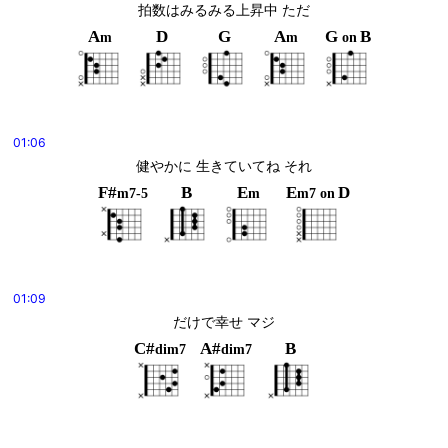
拍数はみるみる上昇中 ただ
A
D
G
A
G
B
m
m
on
01:06
健やかに 生きていてね それ
F#
B
E
E
D
m7-5
m
m7
on
01:09
だけで幸せ マジ
C#
A#
B
dim7
dim7