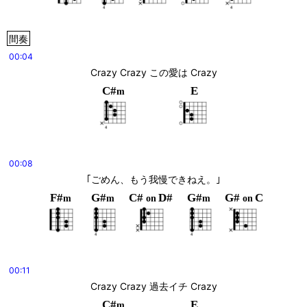
間奏
00:04
Crazy Crazy この愛は Crazy
C#
E
m
00:08
｢ごめん、もう我慢できねえ。｣
F#
G#
C#
D#
G#
G#
C
m
m
on
m
on
00:11
Crazy Crazy 過去イチ Crazy
C#
E
m