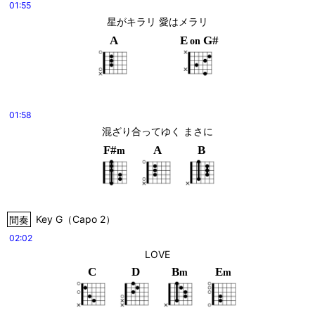
01:55
星がキラリ 愛はメラリ
A
E
G#
on
01:58
混ざり合ってゆく まさに
F#
A
B
m
間奏
Key
G
（
Capo 2
）
02:02
LOVE
C
D
B
E
m
m