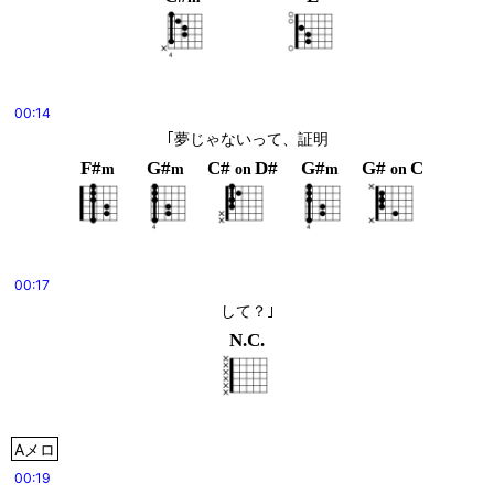
00:14
｢夢じゃないって、証明
F#
G#
C#
D#
G#
G#
C
m
m
on
m
on
00:17
して？｣
N.C.
Aメロ
00:19