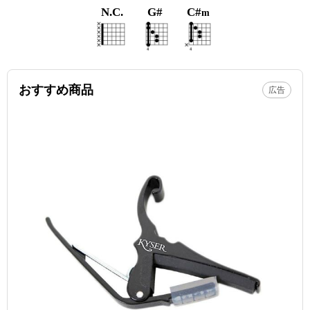
N.C.
G#
C#
m
おすすめ商品
広告