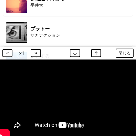
平井大
プラトー
サカナクション
x
1
閉じる
机さする
ちいかわ
『映画ちいかわ 人魚の島のひみつ』エンディング曲
宝物
wacci
くつずれ
ハチワレ
「映画ちいかわ 人魚の島のひみつ」主題歌