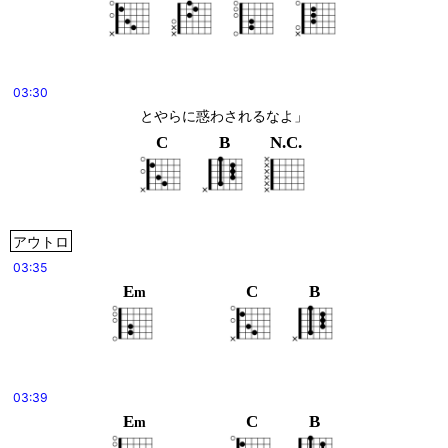
03:30
とやらに惑わされるなよ」
C
B
N.C.
アウトロ
03:35
E
C
B
m
03:39
E
C
B
m