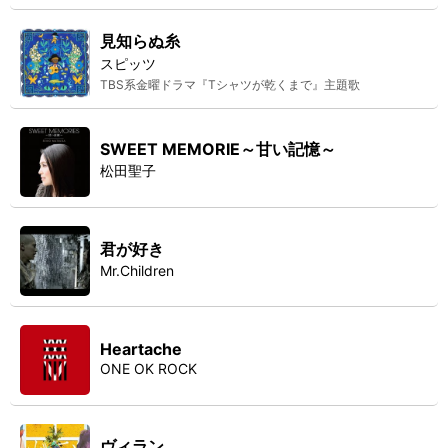
見知らぬ糸
スピッツ
TBS系金曜ドラマ『Tシャツが乾くまで』主題歌
SWEET MEMORIE～甘い記憶～
松田聖子
君が好き
Mr.Children
Heartache
ONE OK ROCK
ヴィラン