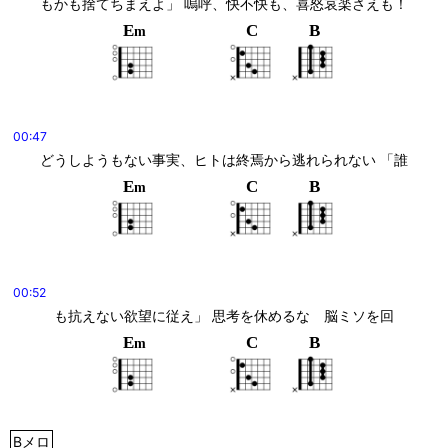
もかも捨てちまえよ」 嗚呼、快不快も、喜怒哀楽さえも！
E
C
B
m
00:47
どうしようもない事実、ヒトは終焉から逃れられない 「誰
E
C
B
m
00:52
も抗えない欲望に従え」 思考を休めるな　脳ミソを回
E
C
B
m
Bメロ