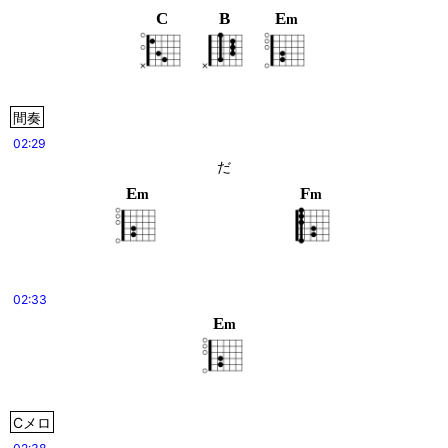
C
B
E
m
間奏
02:29
だ
E
F
m
m
02:33
E
m
Cメロ