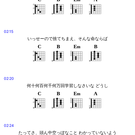
02:15
いっせーので捨てちまえ、そんな命ならば
C
B
E
B
m
02:20
何十何百何千何万回学習しなさいな どうし
C
B
E
A
m
02:24
たってさ、頭ん中空っぽなこと わかっていないよう