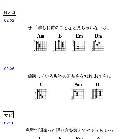
Bメロ
02:02
せ 「誰もお前のことなど見ちゃいないさ」
A
B
E
D
m
m
m
02:06
躊躇っている数秒の無益さを知れ お前らに
C
A
B
m
サビ
02:11
完璧で間違った踊り方を教えてやるから いっ
C
B
E
A
m