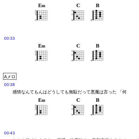
E
C
B
m
00:33
E
C
B
m
Aメロ
00:38
感情なんてもんはどうしても無駄だって悪魔は言った 「何
E
C
B
m
00:43