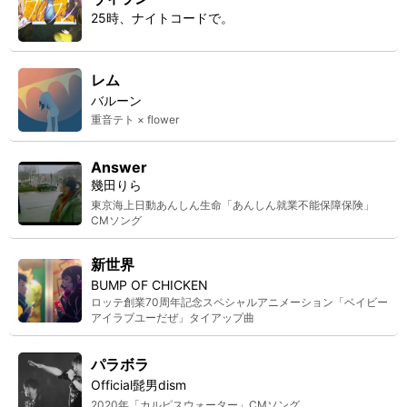
25時、ナイトコードで。
レム
バルーン
重音テト × flower
Answer
幾田りら
東京海上日動あんしん生命「あんしん就業不能保障保険」
CMソング
新世界
BUMP OF CHICKEN
ロッテ創業70周年記念スペシャルアニメーション「ベイビー
アイラブユーだぜ」タイアップ曲
パラボラ
Official髭男dism
2020年「カルピスウォーター」CMソング