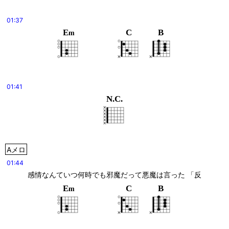
01:37
E
C
B
m
01:41
N.C.
Aメロ
01:44
感情なんていつ何時でも邪魔だって悪魔は言った 「反
E
C
B
m