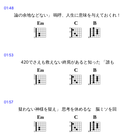
01:48
論の余地などない」 嗚呼、人生に意味を与えておくれ！
E
C
B
m
01:53
420でさえも救えない終焉があると知った 「誰も
E
C
B
m
01:57
疑わない神様を疑え」 思考を休めるな　脳ミソを回
E
C
B
m