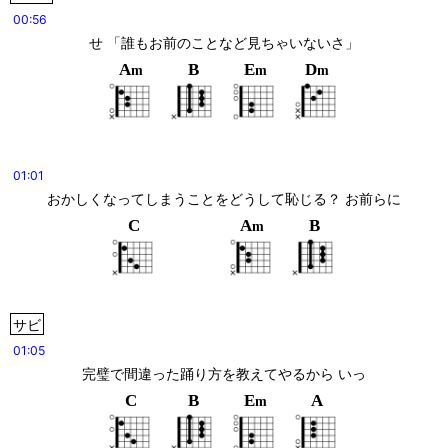
00:56
せ 「誰もお前のことなど見ちゃいないさ」
A
B
E
D
m
m
m
01:01
おかしくなってしまうことをどうして恥じる？ お前らに
C
A
B
m
サビ
01:05
完璧で間違った踊り方を教えてやるから いっ
C
B
E
A
m