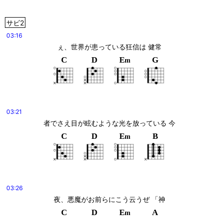
サビ2
03:16
ぇ、世界が患っている狂信は 健常
C
D
E
G
m
03:21
者でさえ目が眩むような光を放っている 今
C
D
E
B
m
03:26
夜、悪魔がお前らにこう云うぜ 「神
C
D
E
A
m