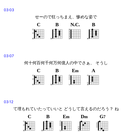
03:03
せーので狂っちまえ、惨めな姿で
C
B
N.C.
B
03:07
何十何百何千何万何億人の中でさぁ、 そうし
C
B
E
A
m
03:12
て埋もれていたっていいと どうして言えるのだろう？ ね
C
B
E
D
G
m
m
7