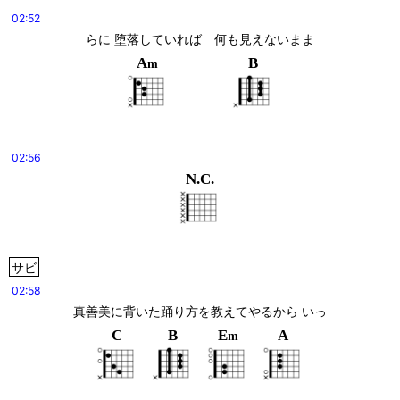
02:52
らに 堕落していれば　何も見えないまま
A
B
m
02:56
N.C.
サビ
02:58
真善美に背いた踊り方を教えてやるから いっ
C
B
E
A
m