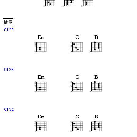
間奏
01:23
E
C
B
m
01:28
E
C
B
m
01:32
E
C
B
m