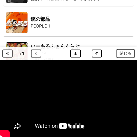
銃の部品
PEOPLE 1
いーあるふぁんくらぶ
x
1
みきとP
閉じる
GUMI・鏡音リン
赤い糸
コブクロ
日本生命CMソング
♡人生♡
コレサワ