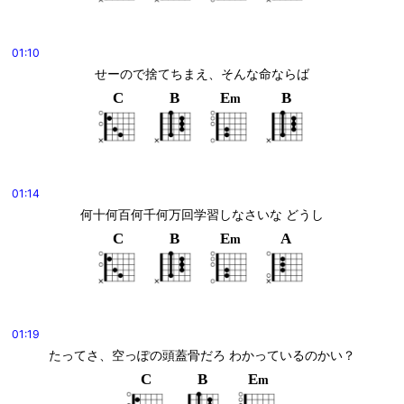
01:10
せーので捨てちまえ、そんな命ならば
C
B
E
B
m
01:14
何十何百何千何万回学習しなさいな どうし
C
B
E
A
m
01:19
たってさ、空っぽの頭蓋骨だろ わかっているのかい？
C
B
E
m