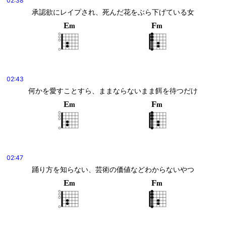
02:38
承認欲にレイプされ、死んだ花をぶら下げている女
E
F
m
m
02:43
何かを愛すことすら、ままならないまま餌を待つだけ
E
F
m
m
02:47
踊り方を知らない、芸術の価値などわからないやつ
E
F
m
m