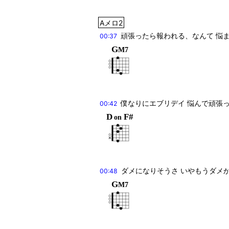
Aメロ2
頑張ったら報われる、なんて 悩
00:37
G
M7
僕なりにエブリデイ 悩んで頑張っ
00:42
D
F#
on
ダメになりそうさ いやもうダメ
00:48
G
M7