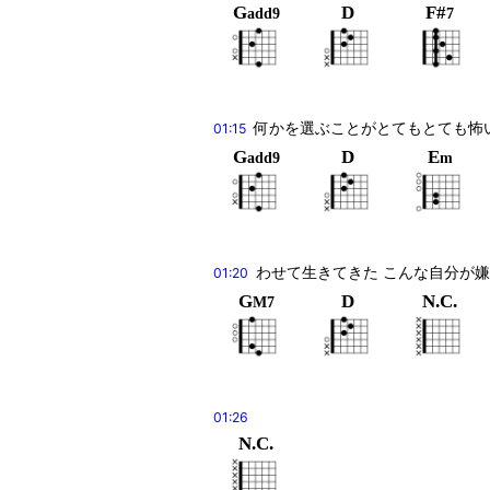
G
D
F#
add9
7
何かを選ぶことがとてもとても怖
01:15
G
D
E
add9
m
わせて生きてきた こんな自分が
01:20
G
D
N.C.
M7
01:26
N.C.