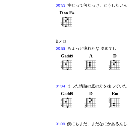
幸せって何だっけ、どうしたいん
00:53
D
F#
on
Bメロ
ちょっと疲れたな 冷めてし
00:58
G
A
D
add9
まった情熱の底の方を掬っていた
01:04
G
D
E
add9
m
僕にもまだ、まだなにかあるんじ
01:09