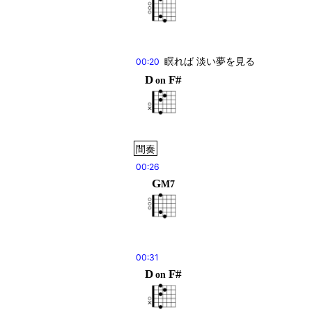
瞑れば 淡い夢を見る
00:20
D
F#
on
間奏
00:26
G
M7
00:31
D
F#
on