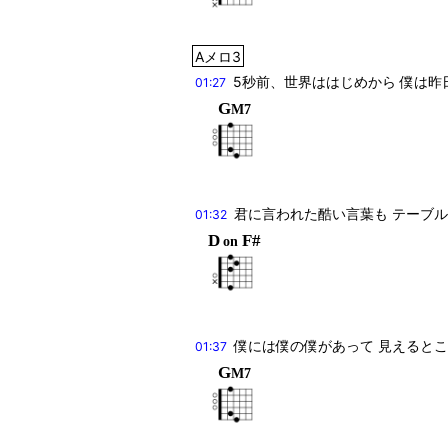
Aメロ3
5秒前、世界ははじめから 僕は昨
01:27
G
M7
君に言われた酷い言葉も テーブル
01:32
D
F#
on
僕には僕の僕があって 見えると
01:37
G
M7