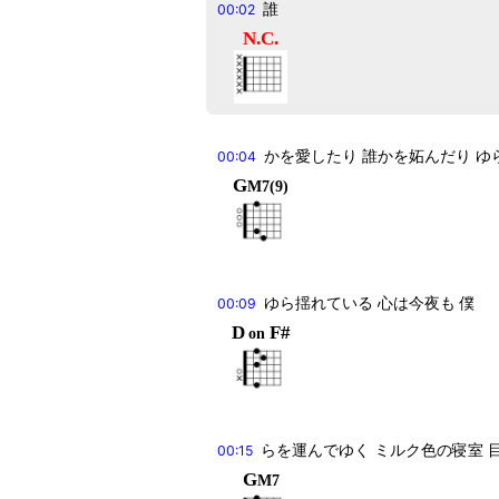
誰
00:02
N.C.
かを愛したり 誰かを妬んだり ゆ
00:04
G
M7
(
9
)
ゆら揺れている 心は今夜も 僕
00:09
D
F#
on
らを運んでゆく ミルク色の寝室 
00:15
G
M7