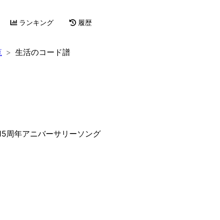
ランキング
履歴
覧
生活のコード譜
 15周年アニバーサリーソング