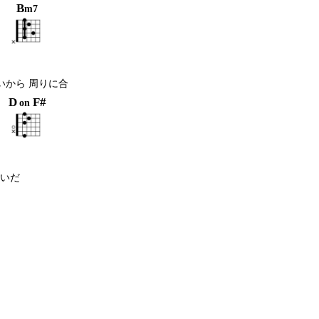
B
m7
いから 周りに合
D
F#
on
嫌いだ