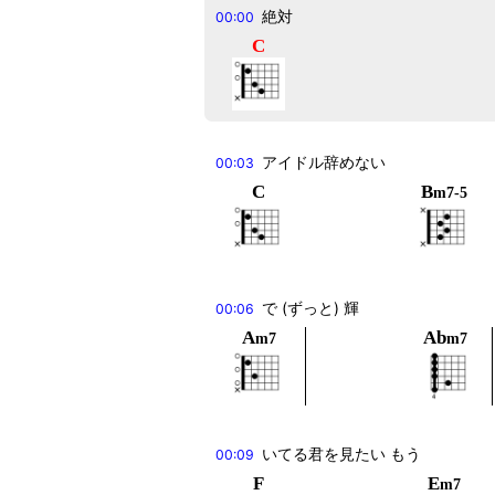
絶対
00:00
C
アイドル辞めない
00:03
C
B
m7-5
で (ずっと) 輝
00:06
A
Ab
m7
m7
いてる君を見たい もう
00:09
F
E
m7