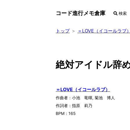
コード進行メモ倉庫
検索
トップ
＝LOVE（イコールラブ
絶対アイドル辞
＝LOVE（イコールラブ）
作曲者：
小池 竜暉
,
菊池 博人
作詞者：
指原 莉乃
BPM：
165