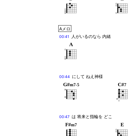
Aメロ
人がいるのなら 内緒
00:41
A
にして ねえ神様
00:44
G#
C#
m7-5
7
は 将来と指輪を どこ
00:47
F#
E
m7