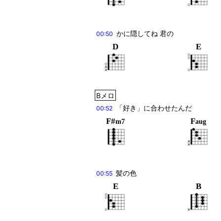
かに隠してね 君の
00:50
D
E
Bメロ
「好き」に合わせたんだ
00:52
F#
F
m7
aug
髪の色
00:55
E
B