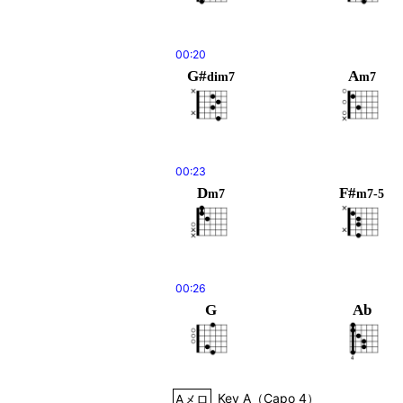
00:20
G#
A
dim7
m7
00:23
D
F#
m7
m7-5
00:26
G
Ab
Aメロ
Key
A
（
Capo 4
）