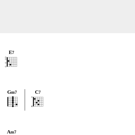
E
7
G
C
m7
7
A
m7