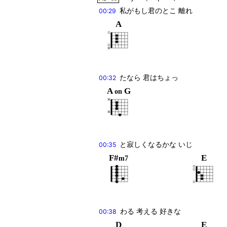
私がもし君のとこ 離れ
00:29
A
たなら 君はちょっ
00:32
A
G
on
と寂しくなるかな いじ
00:35
F#
E
m7
わる 考える 好きな
00:38
D
E