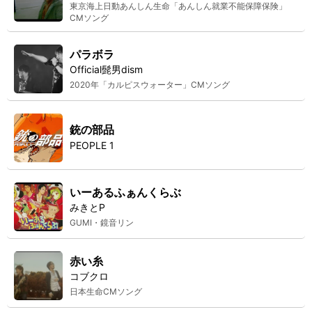
東京海上日動あんしん生命「あんしん就業不能保障保険」
CMソング
パラボラ
Official髭男dism
2020年「カルピスウォーター」CMソング
銃の部品
PEOPLE 1
いーあるふぁんくらぶ
みきとP
GUMI・鏡音リン
赤い糸
コブクロ
日本生命CMソング