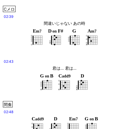
Cメロ
02:39
間違いじゃない あの時
E
D
F#
G
A
m7
on
m7
02:43
君は… 君は…
G
B
C
D
on
add9
間奏
02:48
C
D
E
G
B
add9
m7
on