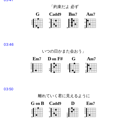
「約束だよ 必ず
G
C
B
A
add9
m7
m7
03:46
いつの日かまた会おう」
E
D
F#
G
A
m7
on
m7
03:50
離れていく君に見えるように
G
B
C
D
E
on
add9
m7