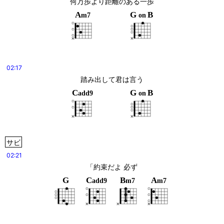
何万歩より距離のある一歩
A
G
B
m7
on
02:17
踏み出して君は言う
C
G
B
add9
on
サビ
02:21
「約束だよ 必ず
G
C
B
A
add9
m7
m7