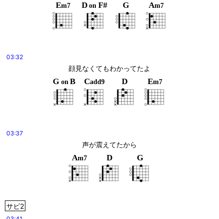
E
D
F#
G
A
m7
on
m7
03:32
顔見なくてもわかってたよ
G
B
C
D
E
on
add9
m7
03:37
声が震えてたから
A
D
G
m7
サビ2
03:41