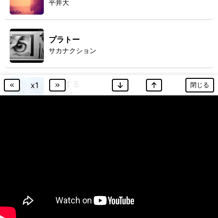
平井大
プラトー
サカナクション
机さする
x
1
閉じる
ちいかわ
『映画ちいかわ 人魚の島のひみつ』エンディング曲
宝物
wacci
くつずれ
ハチワレ
「映画ちいかわ 人魚の島のひみつ」主題歌