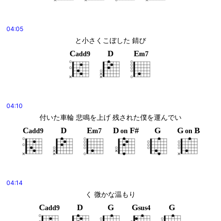
04:05
と小さくこぼした 錆び
C
D
E
add9
m7
04:10
付いた車輪 悲鳴を上げ 残された僕を運んでい
C
D
E
D
F#
G
G
B
add9
m7
on
on
04:14
く 微かな温もり
C
D
G
G
G
add9
sus4