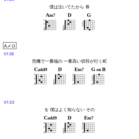
僕は泣いてたから 券
A
D
G
m7
Aメロ
01:28
売機で一番端の 一番高い切符が行く町
C
D
E
G
B
add9
m7
on
01:33
を 僕はよく知らない その
C
D
E
add9
m7