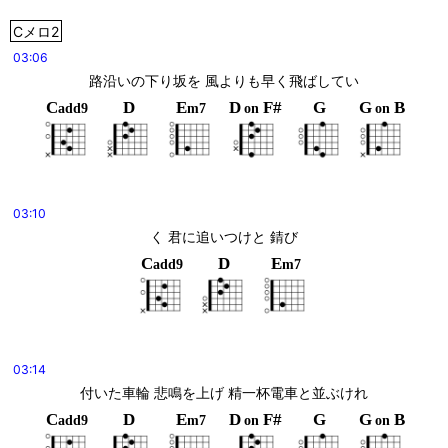
Cメロ2
03:06
路沿いの下り坂を 風よりも早く飛ばしてい
C
D
E
D
F#
G
G
B
add9
m7
on
on
03:10
く 君に追いつけと 錆び
C
D
E
add9
m7
03:14
付いた車輪 悲鳴を上げ 精一杯電車と並ぶけれ
C
D
E
D
F#
G
G
B
add9
m7
on
on