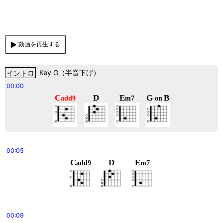
動画を再生する
イントロ
Key
G
（
半音下げ
）
00:00
C
D
E
G
B
add9
m7
on
00:05
C
D
E
add9
m7
00:09