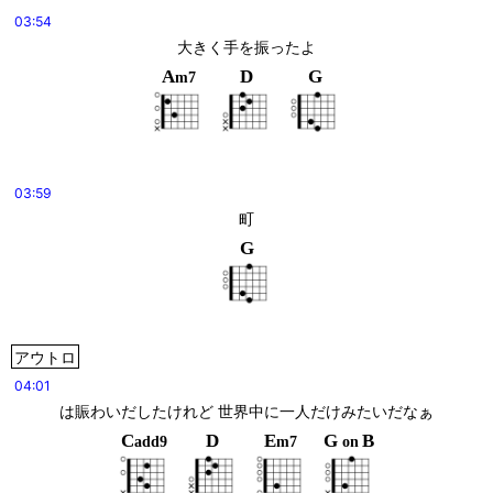
03:54
大きく手を振ったよ
A
D
G
m7
03:59
町
G
アウトロ
04:01
は賑わいだしたけれど 世界中に一人だけみたいだなぁ
C
D
E
G
B
add9
m7
on