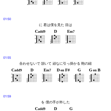
01:50
に 君は僕を見た 目は
C
D
E
add9
m7
01:55
合わせないで 頷いて 頑なに引っ掛かる 鞄の紐
C
D
E
D
F#
G
G
B
add9
m7
on
on
01:59
を 僕の手が外した
C
D
G
add9