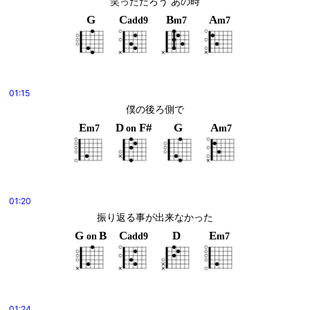
笑っただろう あの時
G
C
B
A
add9
m7
m7
01:15
僕の後ろ側で
E
D
F#
G
A
m7
on
m7
01:20
振り返る事が出来なかった
G
B
C
D
E
on
add9
m7
01:24