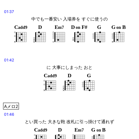
01:37
中でも一番安い 入場券を すぐに使うの
C
D
E
D
F#
G
G
B
add9
m7
on
on
01:42
に 大事にしまった おと
C
D
G
add9
Aメロ2
01:46
とい買った 大きな鞄 改札に引っ掛けて通れず
C
D
E
G
B
add9
m7
on