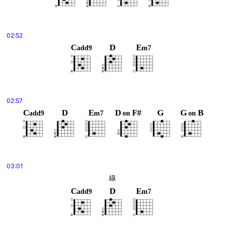
02:52
C
D
E
add9
m7
02:57
C
D
E
D
F#
G
G
B
add9
m7
on
on
03:01
線
C
D
E
add9
m7