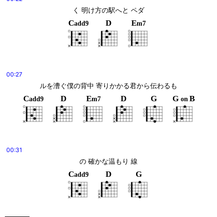
く 明け方の駅へと ペダ
C
D
E
add9
m7
00:27
ルを漕ぐ僕の背中 寄りかかる君から伝わるも
C
D
E
D
G
G
B
add9
m7
on
00:31
の 確かな温もり 線
C
D
G
add9