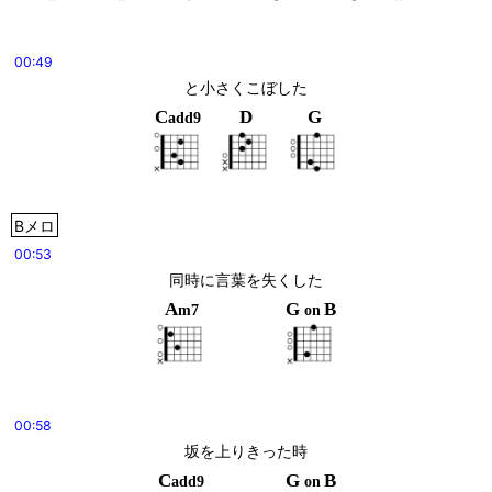
00:49
と小さくこぼした
C
D
G
add9
Bメロ
00:53
同時に言葉を失くした
A
G
B
m7
on
00:58
坂を上りきった時
C
G
B
add9
on