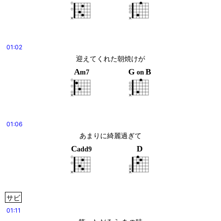
01:02
迎えてくれた朝焼けが
A
G
B
m7
on
01:06
あまりに綺麗過ぎて
C
D
add9
サビ
01:11