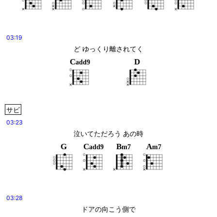
03:19
ど ゆっくり離されてく
C
D
add9
サビ
03:23
泣いてただろう あの時
G
C
B
A
add9
m7
m7
03:28
ドアの向こう側で