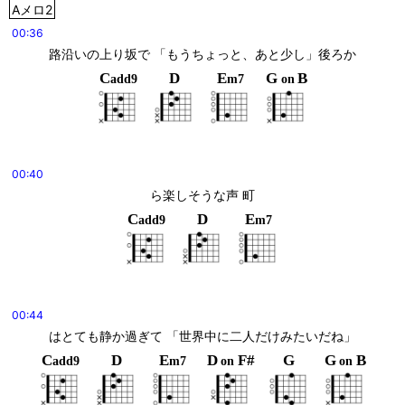
Aメロ2
00:36
路沿いの上り坂で 「もうちょっと、あと少し」後ろか
C
D
E
G
B
add9
m7
on
00:40
ら楽しそうな声 町
C
D
E
add9
m7
00:44
はとても静か過ぎて 「世界中に二人だけみたいだね」
C
D
E
D
F#
G
G
B
add9
m7
on
on