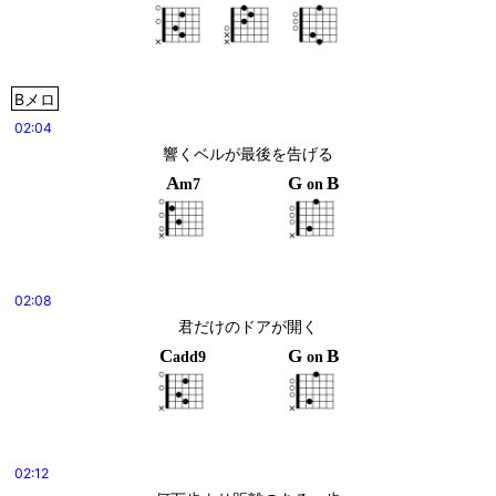
Bメロ
02:04
響くベルが最後を告げる
A
G
B
m7
on
02:08
君だけのドアが開く
C
G
B
add9
on
02:12