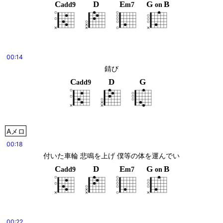
C
D
E
G
B
add9
m7
on
00:14
錆び
C
D
G
add9
Aメロ
00:18
付いた車輪 悲鳴を上げ 僕等の体を運んでい
C
D
E
G
B
add9
m7
on
00:22