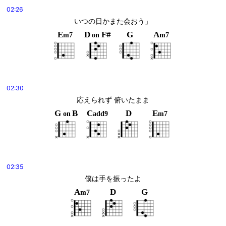
02:26
いつの日かまた会おう」
E
D
F#
G
A
m7
on
m7
02:30
応えられず 俯いたまま
G
B
C
D
E
on
add9
m7
02:35
僕は手を振ったよ
A
D
G
m7