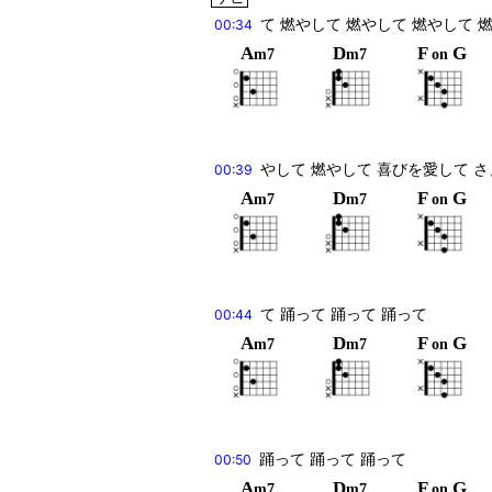
て 燃やして 燃やして 燃やして 
00:34
A
D
F
G
m7
m7
on
やして 燃やして 喜びを愛して 
00:39
A
D
F
G
m7
m7
on
て 踊って 踊って 踊って
00:44
A
D
F
G
m7
m7
on
踊って 踊って 踊って
00:50
A
D
F
G
m7
m7
on