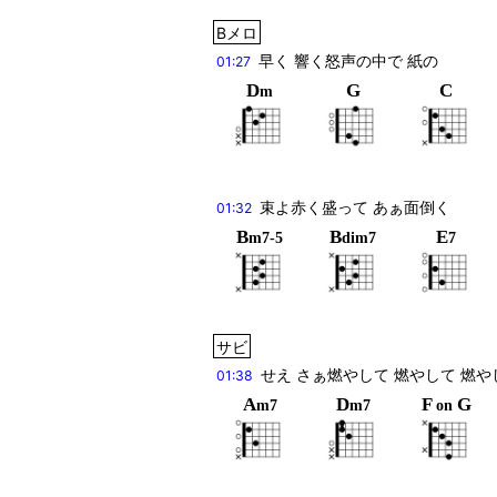
Bメロ
早く 響く怒声の中で 紙の
01:27
D
G
C
m
束よ赤く盛って あぁ面倒く
01:32
B
B
E
m7-5
dim7
7
サビ
せえ さぁ燃やして 燃やして 燃や
01:38
A
D
F
G
m7
m7
on