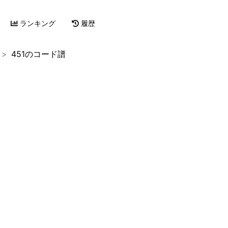
ランキング
履歴
451のコード譜