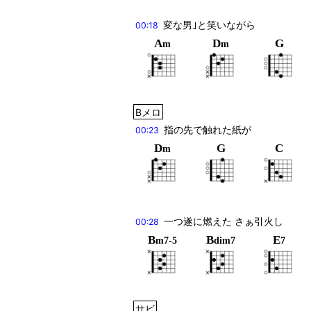
変な男｣と笑いながら
00:18
A
D
G
m
m
Bメロ
指の先で触れた紙が
00:23
D
G
C
m
一つ遂に燃えた さぁ引火し
00:28
B
B
E
m7-5
dim7
7
サビ