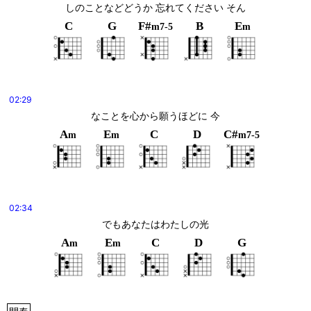
しのことなどどうか 忘れてください そん
C
G
F#
B
E
m7-5
m
02:29
なことを心から願うほどに 今
A
E
C
D
C#
m
m
m7-5
02:34
でもあなたはわたしの光
A
E
C
D
G
m
m
間奏