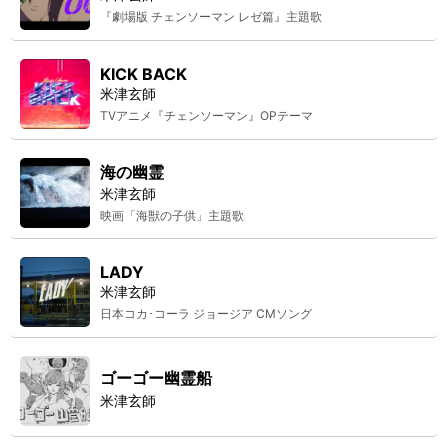
『劇場版 チェンソーマン レゼ篇』主題歌
KICK BACK
米津玄師
TVアニメ『チェンソーマン』OPテーマ
海の幽霊
米津玄師
映画「海獣の子供」主題歌
LADY
米津玄師
日本コカ･コーラ ジョージア CMソング
ゴーゴー幽霊船
米津玄師