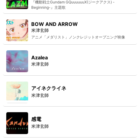
『機動戦士Gundam GQuuuuuuX(ジークアクス) -
Beginning-』主題歌
BOW AND ARROW
米津玄師
アニメ「メダリスト」ノンクレジットオープニング映像
Azalea
米津玄師
アイネクライネ
米津玄師
感電
米津玄師