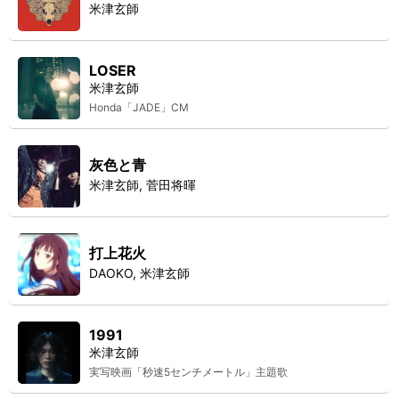
米津玄師
LOSER
米津玄師
Honda「JADE」CM
灰色と青
米津玄師, 菅田将暉
打上花火
DAOKO, 米津玄師
1991
米津玄師
実写映画「秒速5センチメートル」主題歌