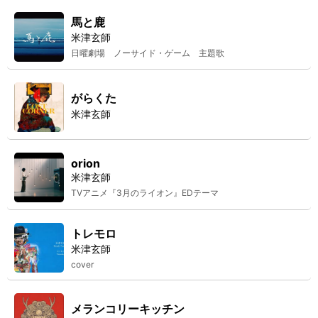
馬と鹿
米津玄師
日曜劇場 ノーサイド・ゲーム 主題歌
がらくた
米津玄師
orion
米津玄師
TVアニメ『3月のライオン』EDテーマ
トレモロ
米津玄師
cover
メランコリーキッチン