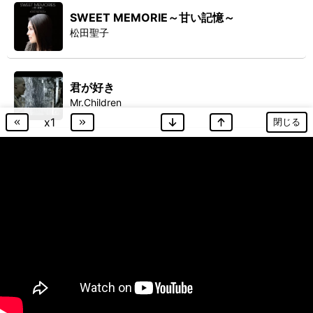
SWEET MEMORIE～甘い記憶～
松田聖子
君が好き
Mr.Children
x
1
閉じる
Heartache
ONE OK ROCK
ヴィラン
25時、ナイトコードで。
レム
バルーン