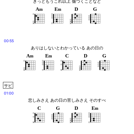
きっともうこれ以上 傷つくことなど
A
E
D
G
m
m
00:55
ありはしないとわかっている あの日の
A
E
C
D
G
m
m
サビ
01:00
悲しみさえ あの日の苦しみさえ そのすべ
C
G
D
E
m