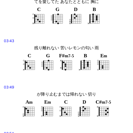
てを愛してた あなたとともに 胸に
C
G
D
B
03:43
残り離れない 苦いレモンの匂い 雨
C
G
F#
B
E
m7-5
m
03:49
が降り止むまでは帰れない 切り
A
E
C
D
C#
m
m
m7-5