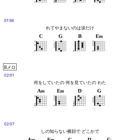
01:56
れてやまないのは涙だけ
C
G
B
E
m
Bメロ
02:01
何をしていたの 何を見ていたの わた
A
E
D
G
m
m
02:07
しの知らない横顔で どこかで
A
E
C
D
G
m
m