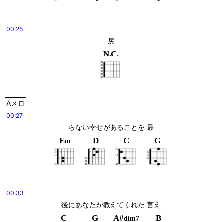
00:25
戻
N.C.
Aメロ
00:27
らない幸せがあることを 最
E
D
C
G
m
00:33
後にあなたが教えてくれた 言え
C
G
A#
B
dim7