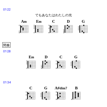
01:22
でもあなたはわたしの光
A
E
C
D
G
m
m
間奏
01:28
E
D
C
G
m
01:34
C
G
A#
B
dim7