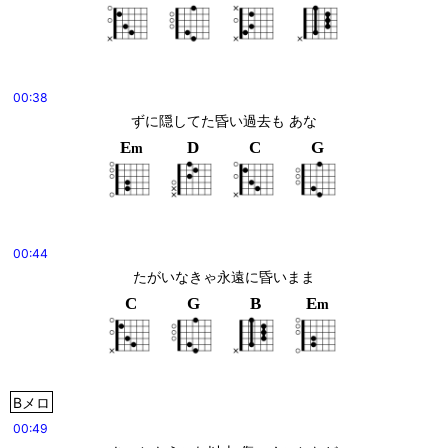
00:38
ずに隠してた昏い過去も あな
E
D
C
G
m
00:44
たがいなきゃ永遠に昏いまま
C
G
B
E
m
Bメロ
00:49