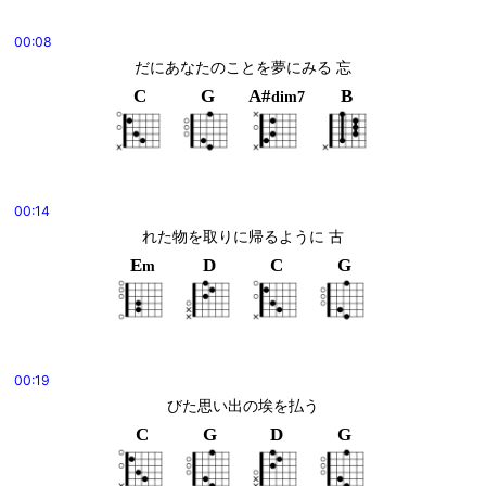
00:08
だにあなたのことを夢にみる 忘
C
G
A#
B
dim7
00:14
れた物を取りに帰るように 古
E
D
C
G
m
00:19
びた思い出の埃を払う
C
G
D
G