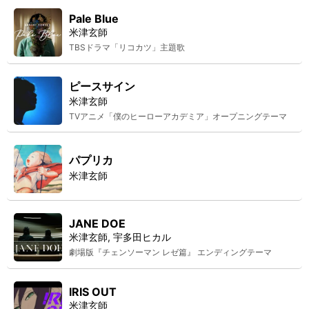
Pale Blue
米津玄師
TBSドラマ「リコカツ」主題歌
ピースサイン
米津玄師
TVアニメ「僕のヒーローアカデミア」オープニングテーマ
パプリカ
米津玄師
JANE DOE
米津玄師, 宇多田ヒカル
劇場版『チェンソーマン レゼ篇』 エンディングテーマ
IRIS OUT
米津玄師