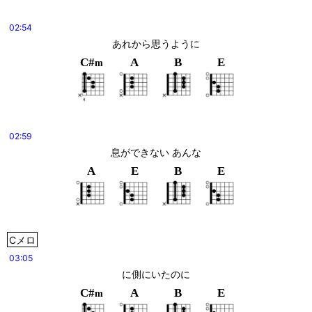
02:54
あれから思うように
C#
A
B
E
m
02:59
息ができない あんな
A
E
B
E
Cメロ
03:05
に側にいたのに
C#
A
B
E
m