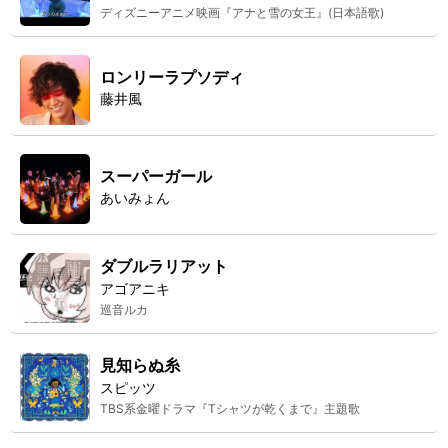
ディズニーアニメ映画『アナと雪の女王』(日本語歌)
ロンリーラプソディ
藤井風
スーパーガール
あいみょん
ダブルラリアット
アゴアニキ
巡音ルカ
見知らぬ糸
スピッツ
TBS系金曜ドラマ『Tシャツが乾くまで』主題歌