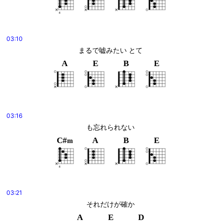
03:10
まるで嘘みたい とて
A
E
B
E
03:16
も忘れられない
C#
A
B
E
m
03:21
それだけが確か
A
E
D