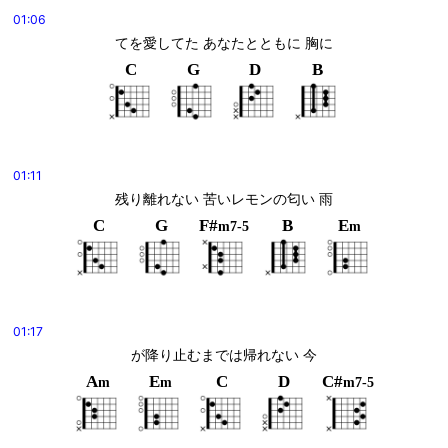
01:06
てを愛してた あなたとともに 胸に
C
G
D
B
01:11
残り離れない 苦いレモンの匂い 雨
C
G
F#
B
E
m7-5
m
01:17
が降り止むまでは帰れない 今
A
E
C
D
C#
m
m
m7-5