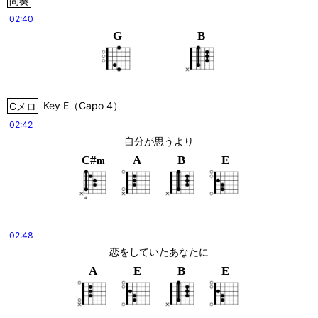
02:40
G
B
Cメロ
Key
E
（
Capo 4
）
02:42
自分が思うより
C#
A
B
E
m
02:48
恋をしていたあなたに
A
E
B
E