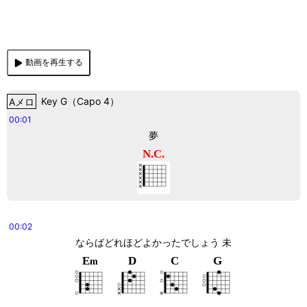
動画を再生する
Aメロ
Key
G
（
Capo 4
）
00:01
夢
N.C.
00:02
ならばどれほどよかったでしょう 未
E
D
C
G
m