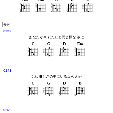
サビ
02:12
あなたが今 わたしと同じ様な 涙に
C
G
D
E
m
02:18
くれ 淋しさの中にいるなら わた
C
G
D
B
02:23