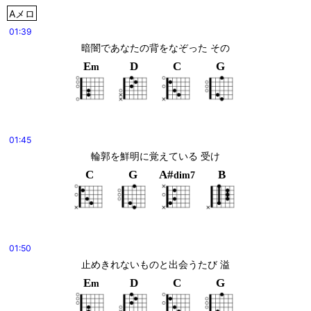
Aメロ
01:39
E
D
C
G
m
01:45
輪郭を鮮明に覚えている 受け
C
G
A#
B
dim7
01:50
止めきれないものと出会うたび 溢
E
D
C
G
m