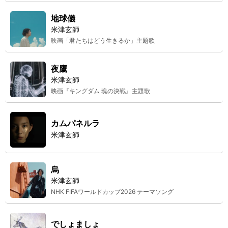
地球儀
米津玄師
映画「君たちはどう生きるか」主題歌
夜鷹
米津玄師
映画『キングダム 魂の決戦』主題歌
カムパネルラ
米津玄師
烏
米津玄師
NHK FIFAワールドカップ2026 テーマソング
でしょましょ