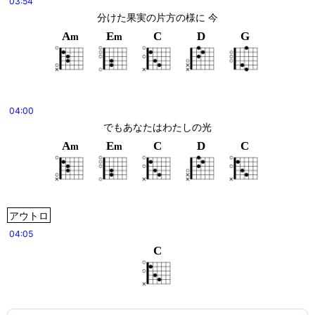
03:54
分けた果実の片方の様に 今
A
E
C
D
G
m
m
04:00
でもあなたはわたしの光
A
E
C
D
C
m
m
アウトロ
04:05
C